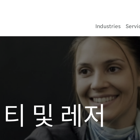
Industries
Servi
소비자 중심 산업
감사 및 인증 서비스
블로그
한국의 포비스 마자르
서비스 문의
소비
인프라
자산
헬스
항공우
정부 
건설 
미디
회계
법인
사업부
회계 
내부
코리안
한국 
Peop
한국 
경영진
Code 
2026
연례 
에너지, 인프라 및 환경
세무 서비스
커리어 블로그
회사 소개
임직원
식음
석유·
은행 
자동
비영리
부동산
기술
기업 
국제
인수 
법인 
내부
프랑스
글로벌
Cultu
인사이
글로벌
가치
202
공시
금융 서비스
재무자문 서비스
한국 비즈니스 인사이트
경영진
Our offices
호스피
재생 
보험
화학 
부동산
통신
독립적
글로
자금
글로벌
Care
한국의
우크라
2024
지속
티 및 레저
생명과학
아웃소싱 서비스
한국 시장을 위한 글로벌 인사이트
지역별 위치
럭셔
수자원
주거
세무 
인수
인사 
한국의
2021
제조업
사업비정산 서비스
글로벌 인사이트
최신 뉴스
유통
조세 
기업
초기 
한국 
사모펀드
컨설팅
공시·발간 보고서
세액 
인수 
회계 
한국 