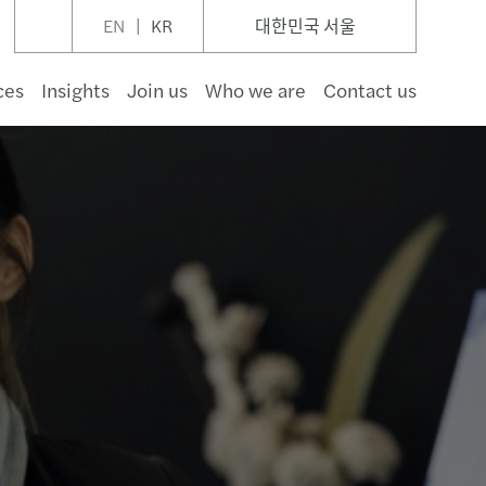
EN
KR
대한민국 서울
ces
Insights
Join us
Who we are
Contact us
재
 및 대규모 프로젝트
운용
케어
주 및 방위
부문
및 개발
어
감사
세
 분할 및 경영권 매각 자문
및 금융 서비스
통제
 데스크
비즈니스 가이드
le
비즈니스 가이드 브로셔
 전망 보고서
of conduct
보고서
료
가스 및 천연자원
및 자본시장
차
 부문
 자산 보유자 및 운영주체
보고
조세
합병
행정 사무 지원
감사
 데스크
 비즈니스 가이드
re
트 & 개정사항 업데이트 (뉴스레터)
 사모펀드 보고서
5
자료
탈리티 및 레저
에너지
및 소재
 펀드 및 투자운용
인 인증 및 검토
벌 최저한세
조달
 컴플라이언스 및 신고
er
 감사
이나 재건 프로젝트를 위한 가이드
가능성 보고서
리
 및 폐기물
복지
자문
실사
및 급여
 회계
이의신청 및 환급
가치평가
법인 설립 지원 서비스
세제 동향
공제 및 감면
후 통합(PMI)
전문가 파견 서비스
급여 제도