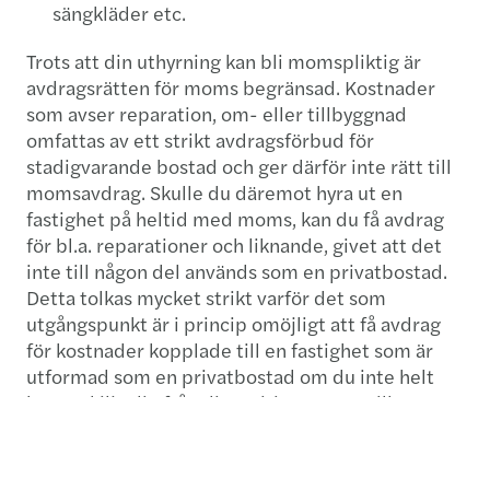
sängkläder etc.
Trots att din uthyrning kan bli momspliktig är
avdragsrätten för moms begränsad. Kostnader
som avser reparation, om- eller tillbyggnad
omfattas av ett strikt avdragsförbud för
stadigvarande bostad och ger därför inte rätt till
momsavdrag. Skulle du däremot hyra ut en
fastighet på heltid med moms, kan du få avdrag
för bl.a. reparationer och liknande, givet att det
inte till någon del används som en privatbostad.
Detta tolkas mycket strikt varför det som
utgångspunkt är i princip omöjligt att få avdrag
för kostnader kopplade till en fastighet som är
utformad som en privatbostad om du inte helt
kan avskilja dig från dispositionsrätten till
bostaden.
Om du redovisar utgående moms på uthyrningen