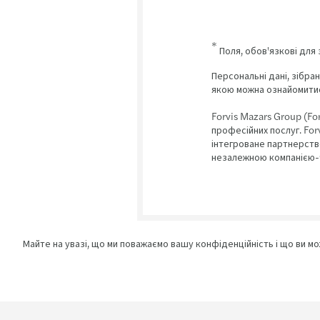
*
Поля, обов'язкові для 
Персональні дані, зібра
якою можна ознайомитис
Forvis Mazars Group (Fo
професійних послуг. For
інтегроване партнерство
незалежною компанією-ч
Майте на увазі, що ми поважаємо вашу конфіденційність і що ви м