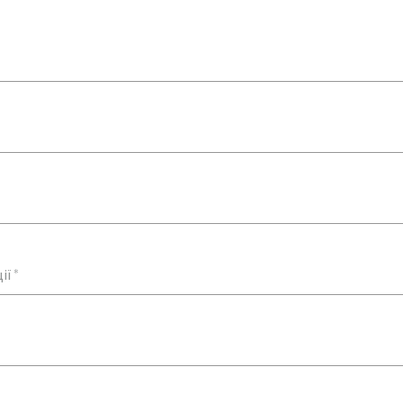
Подат
ії
*