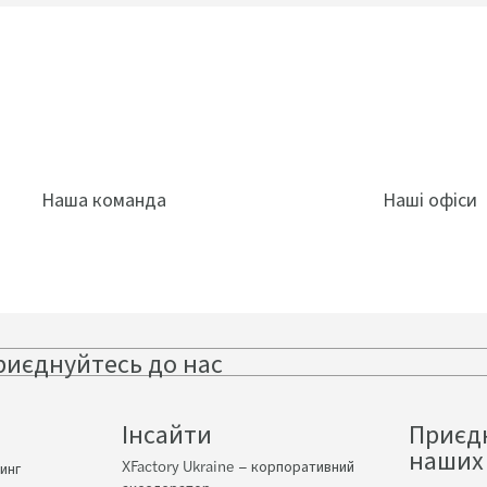
Наша команда
Наші офіси
риєднуйтесь до нас
Follow
Follow
Follow on
Fol
on
on
Instagram
Fa
LinkedIn
Twitter
Інсайти
Приєд
наших
XFactory Ukraine – корпоративний
инг
акселератор