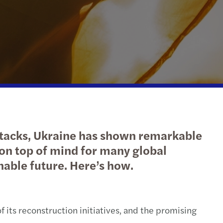
нальні та місцеві податки
ткування приватних клієнтів
имання податкового законодавства
и з податковими органами
льні податкові пільги та стимули
ttacks, Ukraine has shown remarkable
оративні структури
ion top of mind for many global
nable future. Here’s how.
ема внутрішнього податкового контролю
ольовані іноземні компанії
f its reconstruction initiatives, and the promising
ги з підготовки податкової звітності