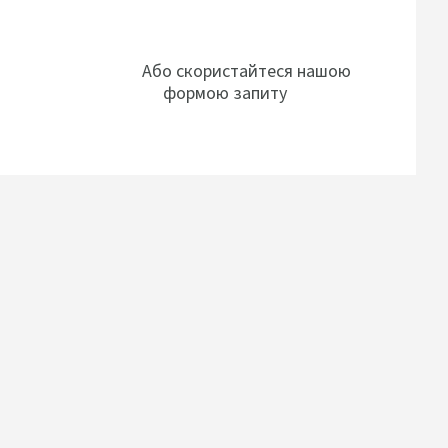
Або скористайтеся нашою
формою запиту
нуйтесь до
Контакти
 команд
Форма запиту
Наші офіси
с
Наші співробітники
rs в Україні
Підписатися на розсилку новин
лінська команда
слуги нашим клієнтам по
у