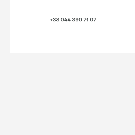
+38 044 390 71 07
Галузі
Послуги
Consumer
Бухгалтерський аутсорс
Energy & infrastructure
Аудит та надання впевн
Manufacturing
Послуги з питань опода
Technology, media &
Юридичні послуги
telecommunications
Фінансовий консалтинг
Financial services
Консалтинг