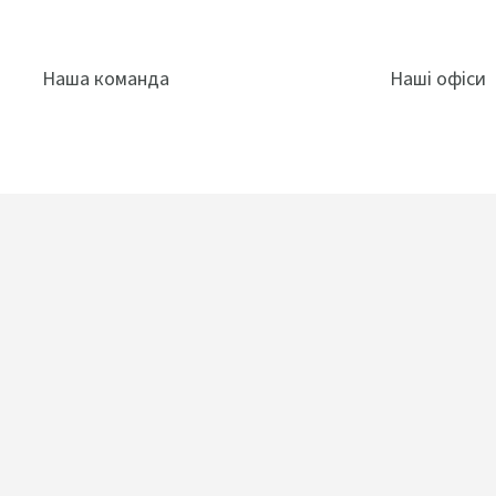
Наша команда
Наші офіси
Інсайти
Приєд
наших
XFactory Ukraine – корпоративний
инг
акселератор
еності
Про на
C-suite barometer
ткування
Forvis Maza
Preparing you for what's next
Наша управ
Глобальні інсайти
Надаємо по
Новини
всьому світ