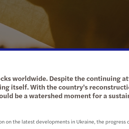
Life sciences
Наші публікації
Сталий розвиток
Націо
Public & social sector
Ukraine’s reconstruction
Обслуговування приватних клієнтів
Опода
Real estate
Ведення бізнесу за кордоном
Дотр
Private equity
Спор
Глоба
ocks worldwide. Despite the continuing a
Корп
ng itself. With the country’s reconstruct
 could be a watershed moment for a sustai
Сист
Контр
ion on the latest developments in Ukraine, the progress o
Послу