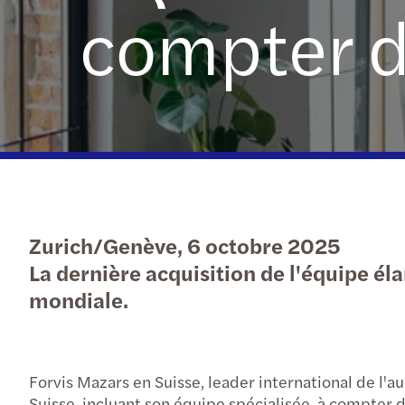
compter d
Baromètre C-suite
Appel d’offres
Appel d'offres
Appel d'offres
Zurich/Genève, 6 octobre 2025
La dernière acquisition de l'équipe él
mondiale.
Forvis Mazars en Suisse, leader international de l'a
Suisse, incluant son équipe spécialisée, à compter