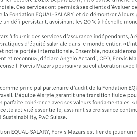
ale. Ces services ont permis à ses clients d’évaluer de
Secon
 de la Fondation EQUAL-SALARY, et de démontrer à leurs 
 un défi persistant, avoisinant les 20 % à l’échelle mond
Mise 
zars à fournir des services d’assurance indépendants, à 
Mazar
s pratiques d’équité salariale dans le monde entier. «L
 notre portée internationale. Ensemble, nous aiderons d
Rappo
rent et reconnu», déclare Angelo Accardi, CEO, Forvis 
s de conseil. Forvis Mazars poursuivra sa collaboration 
s comme principal partenaire d’audit de la Fondation EQ
ravail. L’équipe élargie garantit une transition fluide po
 en parfaite cohérence avec ses valeurs fondamentales. 
tte activité essentielle, assurant sa croissance contin
 Sustainability, PwC Suisse.
tion EQUAL-SALARY, Forvis Mazars est fier de jouer un rôl