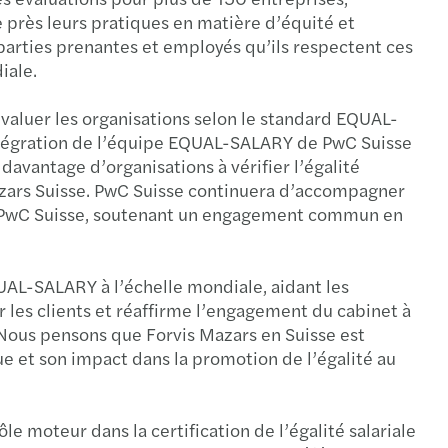
 près leurs pratiques en matière d’équité et
de mise à jour du rapport annuel 2008 / 2009
parties prenantes et employés qu’ils respectent ces
iale.
à jour du rapport annuel 2008/2009
évaluer les organisations selon le standard EQUAL-
s publie ses comptes mondiaux consolidés
’intégration de l’équipe EQUAL-SALARY de PwC Suisse
avantage d’organisations à vérifier l’égalité
rt d’évaluation de la Directive Transparence
Mazars Suisse. PwC Suisse continuera d’accompagner
avec PwC Suisse, soutenant un engagement commun en
UAL-SALARY à l’échelle mondiale, aidant les
ur les clients et réaffirme l’engagement du cabinet à
«Nous pensons que Forvis Mazars en Suisse est
ue et son impact dans la promotion de l’égalité au
e moteur dans la certification de l’égalité salariale