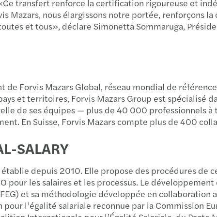
. «Ce transfert renforce la certification rigoureuse e
vis Mazars, nous élargissons notre portée, renforçons la c
r toutes et tous», déclare Simonetta Sommaruga, Présid
de Forvis Mazars Global, réseau mondial de référence 
ys et territoires, Forvis Mazars Group est spécialisé dans 
lturelle de ses équipes — plus de 40 000 professionnels
ment. En Suisse, Forvis Mazars compte plus de 400 coll
UAL-SALARY
 établie depuis 2010. Elle propose des procédures de c
 pour les salaires et les processus. Le développement 
(BFEG) et sa méthodologie développée en collaboration a
ion pour l’égalité salariale reconnue par la Commission Eu
on Internationale pour l’Égalité Salariale, du Pacte Mo