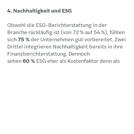
4. Nachhaltigkeit und ESG
Obwohl die ESG-Berichterstattung in der
Branche rückläufig ist (von 72 % auf 54 %), fühlen
sich
75 %
der Unternehmen gut vorbereitet. Zwei
Drittel integrieren Nachhaltigkeit bereits in ihre
Finanzberichterstattung. Dennoch
sehen
60 %
ESG eher als Kostenfaktor denn als
Chance.
Fazit: Zwischen Realismus und
strategischem Mut
Die Unsicherheit am Standort Deutschland ist
Ausdruck eines tiefgreifenden strukturellen
Wandels. Entscheiderinnen und Entscheider
müssen sich von alten Erfolgsrezepten lösen –