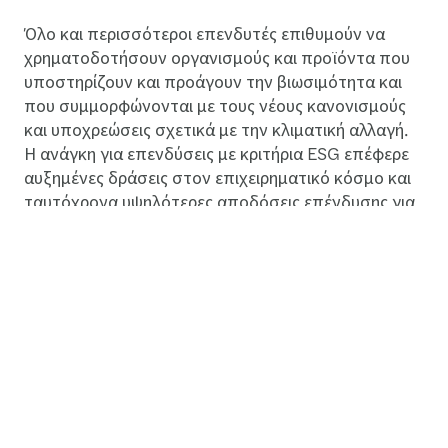
Όλο και περισσότεροι επενδυτές επιθυμούν να
χρηματοδοτήσουν οργανισμούς και προϊόντα που
υποστηρίζουν και προάγουν την βιωσιμότητα και
που συμμορφώνονται με τους νέους κανονισμούς
και υποχρεώσεις σχετικά με την κλιματική αλλαγή.
Η ανάγκη για επενδύσεις με κριτήρια ESG επέφερε
αυξημένες δράσεις στον επιχειρηματικό κόσμο και
ταυτόχρονα υψηλότερες αποδόσεις επένδυσης για
κεφάλαια σχετιζόμενα με κριτήρια ESG εξαιτίας της
μεγάλης ανθεκτικότητας που αυτά παρείχαν στις
επιχειρήσεις έναντι άλλων συμβατικών κεφαλαίων.
Αξίζει να σημειωθεί ότι τα επενδυτικά
χαρτοφυλάκια που ενσωματώνουν τα κριτήρια
βιωσιμότητας ESG θεωρούνται περισσότερο
αποδοτικά με μακροπρόθεσμη επενδυτική
πολιτική.
Με λίγα λόγια…