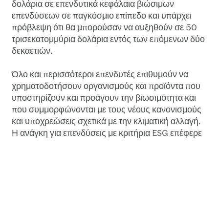
δολάρια σε επενδυτικά κεφάλαια βιώσιμων
επενδύσεων σε παγκόσμιο επίπεδο και υπάρχει
πρόβλεψη ότι θα μπορούσαν να αυξηθούν σε 50
τρισεκατομμύρια δολάρια εντός των επόμενων δύο
δεκαετιών.
Όλο και περισσότεροι επενδυτές επιθυμούν να
χρηματοδοτήσουν οργανισμούς και προϊόντα που
υποστηρίζουν και προάγουν την βιωσιμότητα και
που συμμορφώνονται με τους νέους κανονισμούς
και υποχρεώσεις σχετικά με την κλιματική αλλαγή.
Η ανάγκη για επενδύσεις με κριτήρια ESG επέφερε
αυξημένες δράσεις στον επιχειρηματικό κόσμο και
ταυτόχρονα υψηλότερες αποδόσεις επένδυσης για
κεφάλαια σχετιζόμενα με κριτήρια ESG εξαιτίας της
μεγάλης ανθεκτικότητας που αυτά παρείχαν στις
επιχειρήσεις έναντι άλλων συμβατικών κεφαλαίων.
Αξίζει να σημειωθεί ότι τα επενδυτικά χαρτοφυλάκια
που ενσωματώνουν τα κριτήρια βιωσιμότητας ESG