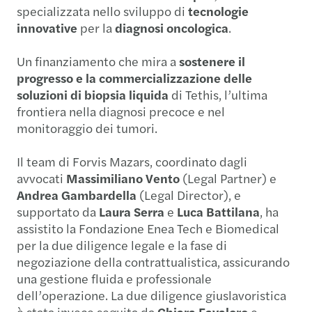
specializzata nello sviluppo di
tecnologie
innovative
per la
diagnosi oncologica
.
Un finanziamento che mira a
sostenere il
progresso e la commercializzazione delle
soluzioni di biopsia liquida
di Tethis, l’ultima
frontiera nella diagnosi precoce e nel
monitoraggio dei tumori.
Il team di Forvis Mazars, coordinato dagli
avvocati
Massimiliano Vento
(Legal Partner) e
Andrea Gambardella
(Legal Director), e
supportato da
Laura Serra
e
Luca Battilana
, ha
assistito la Fondazione Enea Tech e Biomedical
per la due diligence legale e la fase di
negoziazione della contrattualistica, assicurando
una gestione fluida e professionale
dell’operazione. La due diligence giuslavoristica
è stata invece seguita da
Chiara Favaloro
e