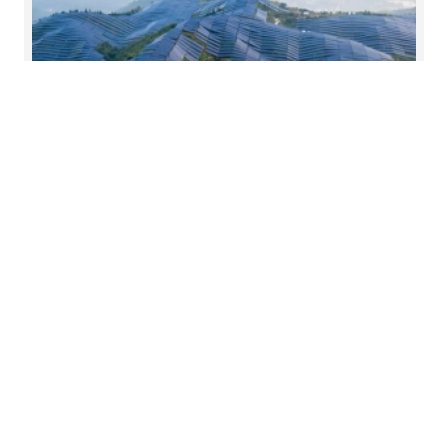
Un portafoglio fotovoltaico da
102 MW
Trina Solar (Italy) Systems ha ottenuto da Nord/LB
un finanziamento di progetto superiore a 85
milioni di euro a supporto dello sviluppo e della
costruzione in Italia di un portafoglio di impianti
fotovoltaici per una capacità complessiva di 102
MWp.
Per saperne di più