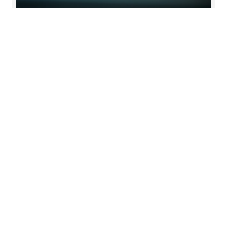
Webinar: Il nuovo principio OIC
34
Il 13 aprile dalle 18:00 alle 19:30, gli esperti
Mazars e AIAF sono lieti di invitarla a partecipare
al webinar “Il nuovo principio OIC 34 sui ricavi:
l’orizzonte per le imprese italiane”. Un’occasione
unica per conoscere i nuovi sviluppi in ambito
contabile e ricevere pareri esperti su una
normativa in continua evoluzione.
Per saperne di più