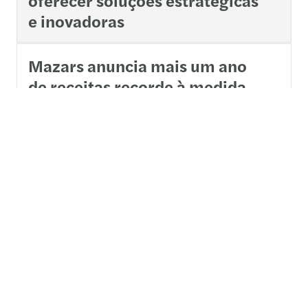
oferecer soluções estratégicas
e inovadoras
Mazars anuncia mais um ano
de receitas recorde à medida
que desenvolve a sua ambição
global
1
2
3
4
5
6