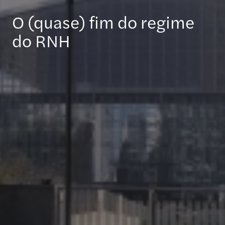
O (quase) fim do regime
do RNH