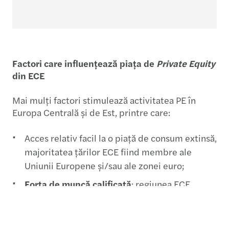
Factori care influențează piața de
Private Equity
din ECE
Mai mulți factori stimulează activitatea PE în
Europa Centrală și de Est, printre care:
Acces relativ facil la o piață de consum extinsă,
majoritatea țărilor ECE fiind membre ale
Uniunii Europene și/sau ale zonei euro;
Forța de muncă calificată
: regiunea ECE
dispune de personal bine educat, în special în
inginerie și IT, cu costuri încă mai reduse decât
în Europa de Vest;