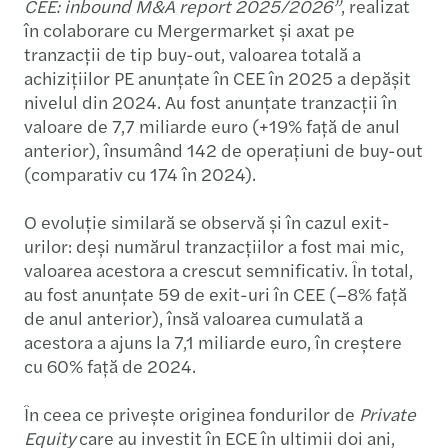
CEE: inbound M&A report 2025/2026”
, realizat
în colaborare cu Mergermarket și axat pe
tranzacții de tip buy-out, valoarea totală a
achizițiilor PE anunțate în CEE în 2025 a depășit
nivelul din 2024. Au fost anunțate tranzacții în
valoare de 7,7 miliarde euro (+19% față de anul
anterior), însumând 142 de operațiuni de buy-out
(comparativ cu 174 în 2024).
O evoluție similară se observă și în cazul exit-
urilor: deși numărul tranzacțiilor a fost mai mic,
valoarea acestora a crescut semnificativ. În total,
au fost anunțate 59 de exit-uri în CEE (–8% față
de anul anterior), însă valoarea cumulată a
acestora a ajuns la 7,1 miliarde euro, în creștere
cu 60% față de 2024.
În ceea ce privește originea fondurilor de
Private
Equity
care au investit în ECE în ultimii doi ani,