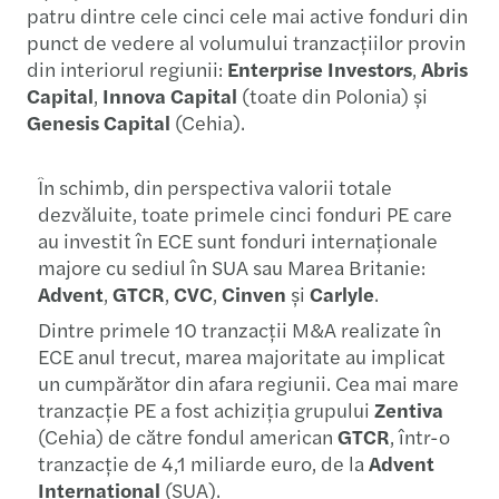
patru dintre cele cinci cele mai active fonduri din
punct de vedere al volumului tranzacțiilor provin
din interiorul regiunii:
Enterprise Investors
,
Abris
Capital
,
Innova Capital
(toate din Polonia) și
Genesis Capital
(Cehia).
În schimb, din perspectiva valorii totale
dezvăluite, toate primele cinci fonduri PE care
au investit în ECE sunt fonduri internaționale
majore cu sediul în SUA sau Marea Britanie:
Advent
,
GTCR
,
CVC
,
Cinven
și
Carlyle
.
Dintre primele 10 tranzacții M&A realizate în
ECE anul trecut, marea majoritate au implicat
un cumpărător din afara regiunii. Cea mai mare
tranzacție PE a fost achiziția grupului
Zentiva
(Cehia) de către fondul american
GTCR
, într-o
tranzacție de 4,1 miliarde euro, de la
Advent
International
(SUA).