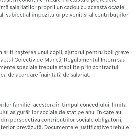
s Mazars a obținut certificarea BPTW
rmă salariaților proprii un cadou cu această ocazie,
 subiect al impozitului pe venit și al contribuțiilor
tițiile turcești în România
u Partener local
u anual dedicat sectorului public
ar fi nașterea unui copil, ajutorul pentru boli grave
ntractul Colectiv de Muncă, Regulamentul Intern sau
uția talentelor
mente speciale trebuie stabilite prin contractul
ea de acordare înaintată de salariat.
l fiscal Forvis Mazars pentru ECE
que $5bn global network
rilor familiei acestora în timpul concediului, limita
ui asigurărilor sociale de stat pe anul în care au
acțiile M&A în 2024
din perspectiva contribuțiilor sociale obligatorii,
anterior prevăzută. Documentele justificative trebuie
a publicat ghidul RO e-Transport