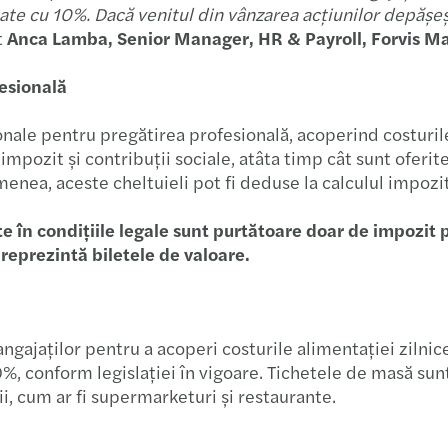
tate cu 10%. Dacă venitul din vânzarea acțiunilor depășe
t
Anca Lamba, Senior Manager, HR & Payroll, Forvis M
fesională
ționale pentru pregătirea profesională, acoperind costuril
impozit și contribuții sociale, atâta timp cât sunt oferit
nea, aceste cheltuieli pot fi deduse la calculul impozit
ate în condițiile legale sunt purtătoare doar de impozit
 reprezintă biletele de valoare.
angajaților pentru a acoperi costurile alimentației ziln
0%, conform legislației în vigoare. Tichetele de masă sunt
ii, cum ar fi supermarketuri și restaurante.