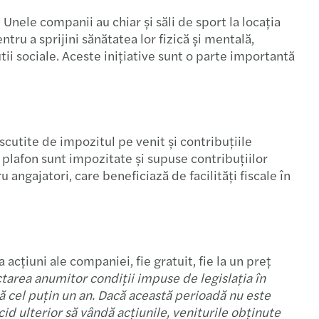
derea anului financiar
 Unele companii au chiar și săli de sport la locația
ntru a sprijini sănătatea lor fizică și mentală,
s în România lansează un Turkish Desk
tii sociale. Aceste inițiative sunt o parte importantă
mentarea ghidului privind hărțuirea la locul de
ă
i C-suite sunt optimiști și în acest an
scutite de impozitul pe venit și contribuțiile
 plafon sunt impozitate și supuse contribuțiilor
iuni pentru nedepunerea raportului CbC
 angajatori, care beneficiază de facilități fiscale în
sectoare responsabile pentru emisiile de CO2
a fost transpusă în legislația națională
acțiuni ale companiei, fie gratuit, fie la un preț
acțiile din ECE
ctarea anumitor condiții impuse de legislația în
că cel puțin un an. Dacă această perioadă nu este
cid ulterior să vândă acțiunile, veniturile obținute