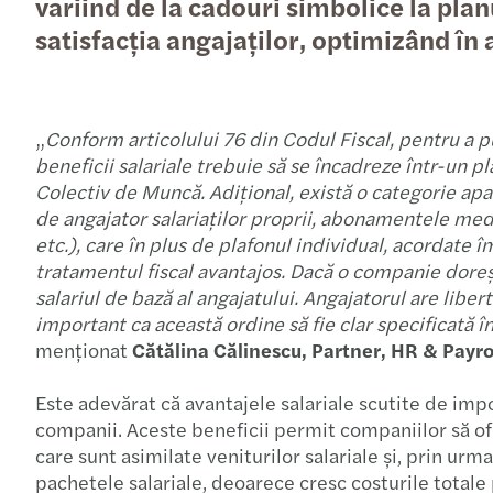
variind de la cadouri simbolice la plan
satisfacția angajaților, optimizând în a
„
Conform articolului 76 din Codul Fiscal, pentru a 
beneficii salariale trebuie să se încadreze într-un p
Colectiv de Muncă. Adițional, există o categorie ap
de angajator salariaților proprii, abonamentele medic
etc.), care în plus de plafonul individual, acordate 
tratamentul fiscal avantajos. Dacă o companie dore
salariul de bază al angajatului. Angajatorul are liber
important ca această ordine să fie clar specificată 
menționat
Cătălina Călinescu, Partner, HR & Payro
Este adevărat că avantajele salariale scutite de impo
companii. Aceste beneficii permit companiilor să ofer
care sunt asimilate veniturilor salariale și, prin ur
pachetele salariale, deoarece cresc costurile totale