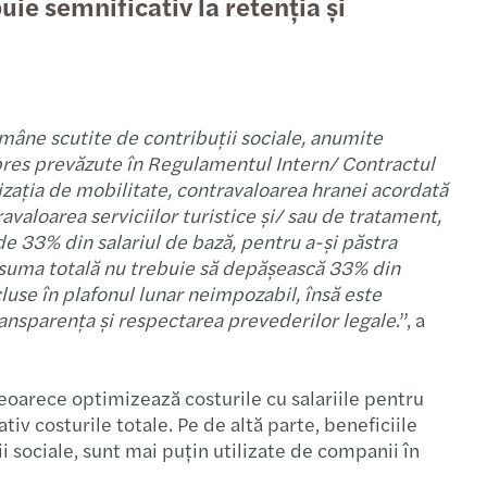
ie semnificativ la retenția și
l internațional germano-român
 Tensiuni comerciale și politica fiscală
rii devin lideri strategici
 Webinar - Litigii Fiscale
ămâne scutite de contribuții sociale, anumite
etrul C-suite 2025
 HR Workshop Contractul Colectiv - RO
 expres prevăzute în Regulamentul Intern/ Contractul
zația de mobilitate, contravaloarea hranei acordată
erea situațiilor financiare pe 2024
 HR - Regulamentul Intern - RO
avaloarea serviciilor turistice și/ sau de tratament,
de 33% din salariul de bază, pentru a-și păstra
etrul C-suite 2025
 Webinar: Actualizări și tendințe cheie - CEE
, suma totală nu trebuie să depășească 33% din
cluse în plafonul lunar neimpozabil, însă este
s Mazars anunță integrarea firmei Taxaco
 HR & Payroll workshop II - English version
ransparența și respectarea prevederilor legale
.”, a
ting in CEE: Inbound M&A report 2024/2025
 HR & Payroll workshop I - English version
deoarece optimizează costurile cu salariile pentru
itul de încasare TVA la nivelul UE
 Year-end Closing webinar
v costurile totale. Pe de altă parte, beneficiile
ii sociale, sunt mai puțin utilizate de companii în
rshipul feminin în România
mente Forvis Mazars organizate în 2024