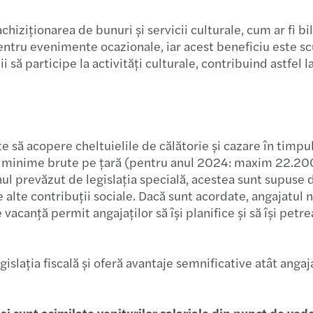
achiziționarea de bunuri și servicii culturale, cum ar fi b
ntru evenimente ocazionale, iar acest beneficiu este scu
 să participe la activități culturale, contribuind astfel l
e să acopere cheltuielile de călătorie și cazare în timp
ază minime brute pe țară (pentru anul 2024: maxim 22.200 d
nul prevăzut de legislația specială, acestea sunt supuse 
de alte contribuții sociale. Dacă sunt acordate, angajatul
de vacanță permit angajaților să își planifice și să își pe
slația fiscală și oferă avantaje semnificative atât angajaț
și sunt asimilate veniturilor salariale din punct de vede