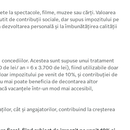
ilete la spectacole, filme, muzee sau cărți. Valoarea
tit de contribuții sociale, dar supus impozitului pe
a dezvoltarea personală și la îmbunătățirea calității
ul concediilor. Acestea sunt supuse unui tratament
e lei/ an = 6 x 3.700 de lei), fiind utilizabile doar
doar impozitului pe venit de 10%, și contribuției de
 nu mai poate beneficia de decontarea altor
treacă vacanțele într-un mod mai accesibil,
ilor, cât și angajatorilor, contribuind la creșterea
re fiscal, fiind subiect de impozit pe venit 10% și