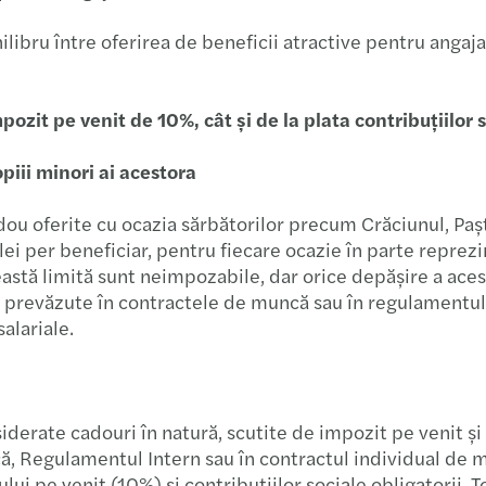
Noi D
ibru între oferirea de beneficii atractive pentru angajați
Benefi
impozit pe venit de 10%, cât și de la plata contribuțiil
Raport
piii minori ai acestora
Un no
adou oferite cu ocazia sărbătorilor precum Crăciunul, Paște
Propu
lei per beneficiar, pentru fiecare ocazie în parte reprezi
ceastă limită sunt neimpozabile, dar orice depășire a ace
Audit
ie prevăzute în contractele de muncă sau în regulamentul 
salariale.
Alini
HR | 
iderate cadouri în natură, scutite de impozit pe venit și c
Îmbun
ă, Regulamentul Intern sau în contractul individual de 
lui pe venit (10%) și contribuțiilor sociale obligatorii. T