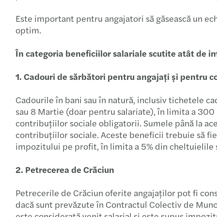
Este important pentru angajatori să găsească un echil
optim.
În categoria beneficiilor salariale scutite atât de 
1. Cadouri de sărbători pentru angajați și pentru co
Cadourile în bani sau în natură, inclusiv tichetele c
sau 8 Martie (doar pentru salariate), în limita a 300 
contribuțiilor sociale obligatorii. Sumele până la a
contribuțiilor sociale. Aceste beneficii trebuie să f
impozitului pe profit, în limita a 5% din cheltuielile 
2. Petrecerea de Crăciun
Petrecerile de Crăciun oferite angajaților pot fi cons
dacă sunt prevăzute în Contractul Colectiv de Munc
este considerată venit salarial și este supus impozitu