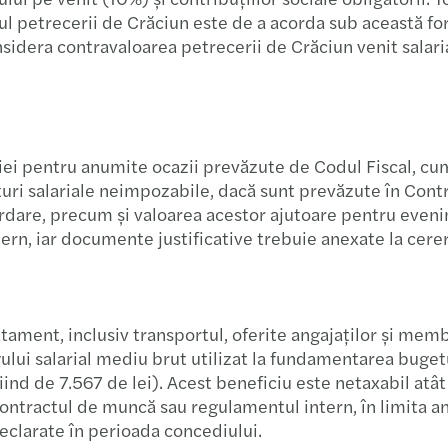
Forvi
pul petrecerii de Crăciun este de a acorda sub această fo
dera contravaloarea petrecerii de Crăciun venit salarial,
Inves
Un no
Studi
ei pentru anumite ocazii prevăzute de Codul Fiscal, cum 
nituri salariale neimpozabile, dacă sunt prevăzute în Co
Revol
ordare, precum și valoarea acestor ajutoare pentru eveni
rn, iar documente justificative trebuie anexate la cerer
Ghidu
A uni
atament, inclusiv transportul, oferite angajaților și memb
ului salarial mediu brut utilizat la fundamentarea bugetul
Tranz
iind de 7.567 de lei). Acest beneficiu este netaxabil atât 
 contractul de muncă sau regulamentul intern, în limita 
ANAF 
eclarate în perioada concediului.