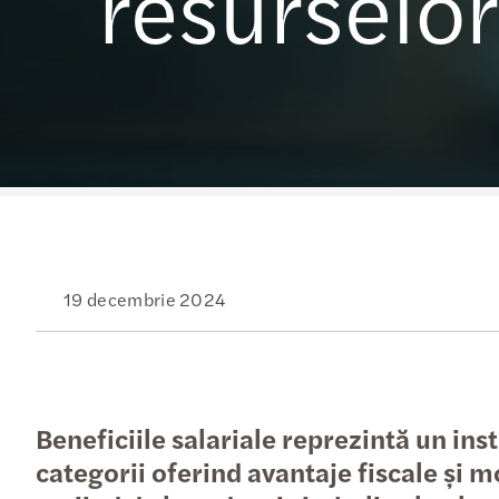
resurselo
Descărcați ultimul nostru
Solicitați o ofertă
studiu ESG
19 decembrie 2024
Beneficiile salariale reprezintă un i
categorii oferind avantaje fiscale și m