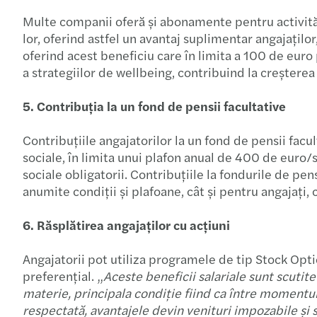
Multe companii oferă și abonamente pentru activități 
lor, oferind astfel un avantaj suplimentar angajaților,
oferind acest beneficiu care în limita a 100 de euro 
a strategiilor de wellbeing, contribuind la creșterea 
5. Contribuția la un fond de pensii facultative
Contribuțiile angajatorilor la un fond de pensii facu
sociale, în limita unui plafon anual de 400 de euro/
sociale obligatorii. Contribuțiile la fondurile de pen
anumite condiții și plafoane, cât și pentru angajați, 
6. Răsplătirea angajaților cu acțiuni
Angajatorii pot utiliza programele de tip Stock Option
preferențial. „
Aceste beneficii salariale sunt scutit
materie, principala condiție fiind ca între momentul 
respectată, avantajele devin venituri impozabile și su