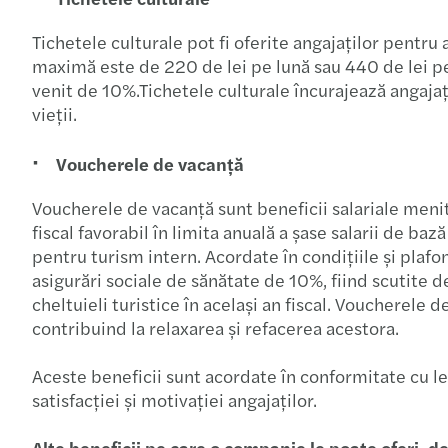
Tichetele culturale pot fi oferite angajaților pentru 
maximă este de 220 de lei pe lună sau 440 de lei pe
venit de 10%.Tichetele culturale încurajează angajații
vieții.
Voucherele de vacanță
Voucherele de vacanță sunt beneficii salariale menit
fiscal favorabil în limita anuală a șase salarii de b
pentru turism intern. Acordate în condițiile și plafo
asigurări sociale de sănătate de 10%, fiind scutite 
cheltuieli turistice în același an fiscal. Voucherele 
contribuind la relaxarea și refacerea acestora.
Aceste beneficii sunt acordate în conformitate cu legi
satisfacției și motivației angajaților.
Alte beneficii pe care o companie le poate oferi, de