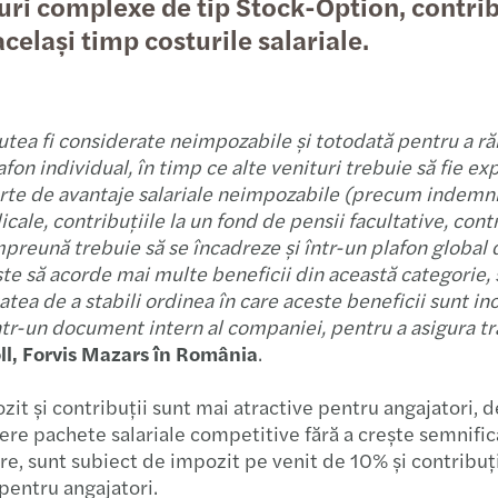
uri complexe de tip Stock-Option, contribu
Birou
29.05
celași timp costurile salariale.
Audito
19.06
putea fi considerate neimpozabile și totodată pentru a r
Barom
29.05
lafon individual, în timp ce alte venituri trebuie să fie
arte de avantaje salariale neimpozabile (precum indemni
Depun
08.05
ale, contribuțiile la un fond de pensii facultative, contr
împreună trebuie să se încadreze și într-un plafon global 
Barom
09.03
ște să acorde mai multe beneficii din această categorie
tatea de a stabili ordinea în care aceste beneficii sunt in
Forvi
03.03
într-un document intern al companiei, pentru a asigura t
ll, Forvis Mazars în România
.
Inves
13.03
zit și contribuții sunt mai atractive pentru angajatori, 
Defic
22.01
e pachete salariale competitive fără a crește semnificati
mare, sunt subiect de impozit pe venit de 10% și contribuț
Leade
Eveni
 pentru angajatori.