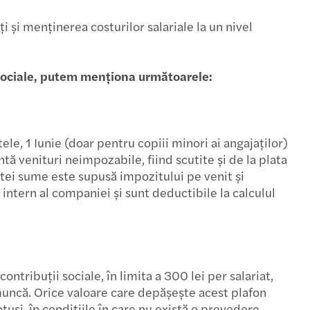
irectori
 și menținerea costurilor salariale la un nivel
cii salariale
or sociale, putem menționa următoarele:
ările fiscale digitale
u model de guvernanță
le, 1 Iunie (doar pentru copiii minori ai angajaților)
nere de cadru de reglementare şi impozitare
ntă venituri neimpozabile, fiind scutite și de la plata
stei sume este supusă impozitului pe venit și
ul continuu
intern al companiei și sunt deductibile la calculul
erea la Pilonul 2 al OCDE
Managementul tranziției către pensionare
ontribuții sociale, în limita a 300 lei per salariat,
ătățirea procesului de recrutare
muncă. Orice valoare care depășește acest plafon
otuși, în condițiile în care nu există o prevedere