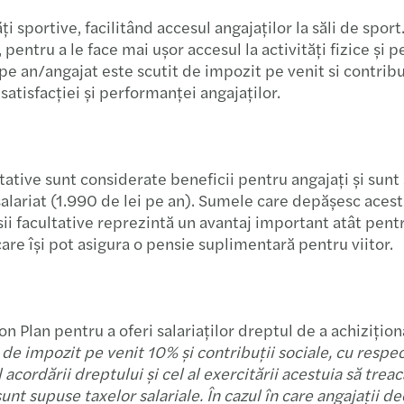
Închi
sportive, facilitând accesul angajaților la săli de sport.
 pentru a le face mai ușor accesul la activități fizice și pe
Mazar
pe an/angajat este scutit de impozit pe venit si contribu
satisfacției și performanței angajaților.
Imple
munc
Lideri
ltative sunt considerate beneficii pentru angajați și sunt 
salariat (1.990 de lei pe an). Sumele care depășesc acest
Sancț
sii facultative reprezintă un avantaj important atât pentru
care își pot asigura o pensie suplimentară pentru viitor.
Șase 
CSRD 
 Plan pentru a oferi salariaților dreptul de a achiziționa 
Tranz
e de impozit pe venit 10% și contribuții sociale, cu respe
acordării dreptului și cel al exercitării acestuia să trea
nt supuse taxelor salariale. În cazul în care angajații de