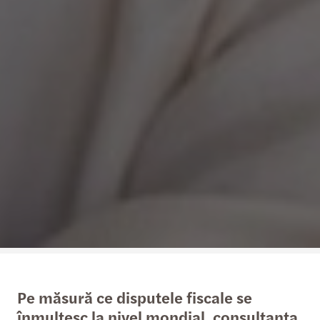
Pe măsură ce disputele fiscale se
înmulțesc la nivel mondial, consultanța