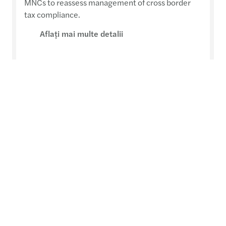
MNCs to reassess management of cross border
tax compliance.
Aflaţi mai multe detalii
Challenges - taxation of Digital
economy
Over the last few years, in-depth tax analysis and