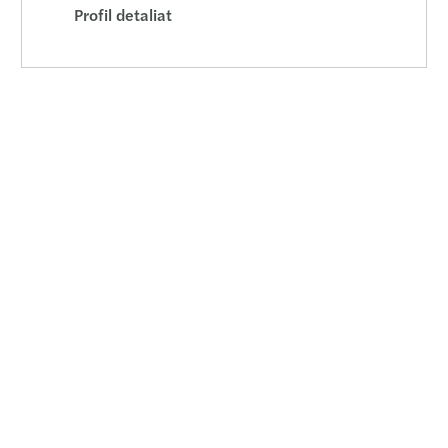
Închi
Profil detaliat
Mazar
Imple
munc
Lideri
Sancț
Șase 
CSRD 
Tranz