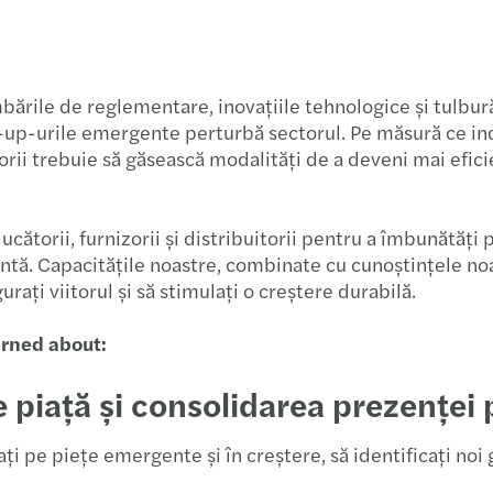
Birou
29.05
Audito
19.06
himbările de reglementare, inovațiile tehnologice și tul
art-up-urile emergente perturbă sectorul. Pe măsură ce i
Barom
29.05
rii trebuie să găsească modalități de a deveni mai eficien
Depun
08.05
ucătorii, furnizorii și distribuitorii pentru a îmbunătăț
Barom
09.03
untă. Capacitățile noastre, combinate cu cunoștințele no
rați viitorul și să stimulați o creștere durabilă.
Forvi
03.03
cerned about:
Inves
13.03
e piață și consolidarea prezenței 
Defic
22.01
ați pe piețe emergente și în creștere, să identificați noi
Leade
Eveni