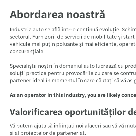
Abordarea noastră
Industria auto se află într-o continuă evoluție. Sc
sectorul. Furnizorii de servicii de mobilitate și st
vehicule mai puțin poluante și mai eficiente, operato
concurențiale.
Specialiștii noștri în domeniul auto lucrează cu prod
soluții practice pentru provocările cu care se confr
partener ideal în momentul în care căutați să vă asigu
As an operator in this industry, you are likely con
Valorificarea oportunităților d
Vă putem ajuta să înființați noi afaceri sau să vă mut
și al proiectelor de parteneriat.