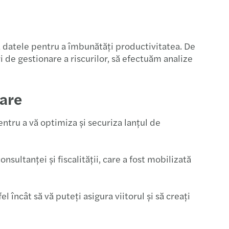
irectori
cii salariale
ica datele pentru a îmbunătăți productivitatea. De
 de gestionare a riscurilor, să efectuăm analize
ările fiscale digitale
u model de guvernanță
nare
nere de cadru de reglementare şi impozitare
ntru a vă optimiza și securiza lanțul de
ul continuu
sultanței și fiscalității, care a fost mobilizată
erea la Pilonul 2 al OCDE
Managementul tranziției către pensionare
 încât să vă puteți asigura viitorul și să creați
ătățirea procesului de recrutare