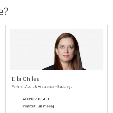
Forvi
te?
Inves
Un no
Studi
Revol
Ghidu
Ella Chilea
A uni
Partner, Audit & Assurance - București
Tranz
+40312292600
ANAF 
Trimiteţi un mesaj