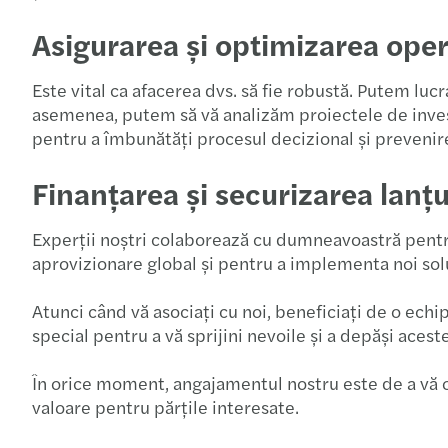
Asigurarea și optimizarea oper
Este vital ca afacerea dvs. să fie robustă. Putem lucr
asemenea, putem să vă analizăm proiectele de investi
pentru a îmbunătăți procesul decizional și prevenir
Finanțarea și securizarea lan
Experții noștri colaborează cu dumneavoastră pentru 
aprovizionare global și pentru a implementa noi soluț
Atunci când vă asociați cu noi, beneficiați de o echip
special pentru a vă sprijini nevoile și a depăși acest
În orice moment, angajamentul nostru este de a vă ofe
valoare pentru părțile interesate.