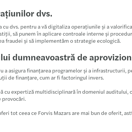
Noi D
ațiunilor dvs.
Benefi
a cu dvs. pentru a vă digitaliza operațiunile și a valorif
ții, să punem în aplicare controale interne și proceduri
Raport
ea fraudei și să implementăm o strategie ecologică.
Un no
țului dumneavoastră de aprovizio
Propu
a asigura finanțarea programelor și a infrastructurii, pe
ii de finanțare, cum ar fi factoringul invers.
Audit
ă cu expertiză multidisciplinară în domeniul auditului, con
Alini
e provocări.
HR | 
ri tot ceea ce Forvis Mazars are mai bun de oferit, astfel
Îmbun