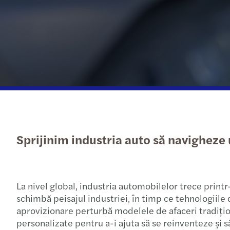
Descărcați ultimul nostru
Solicitați o ofertă
studiu ESG
Sprijinim industria auto să navigheze
La nivel global, industria automobilelor trece print
schimbă peisajul industriei, în timp ce tehnologiil
aprovizionare perturbă modelele de afaceri tradițion
personalizate pentru a-i ajuta să se reinventeze și s