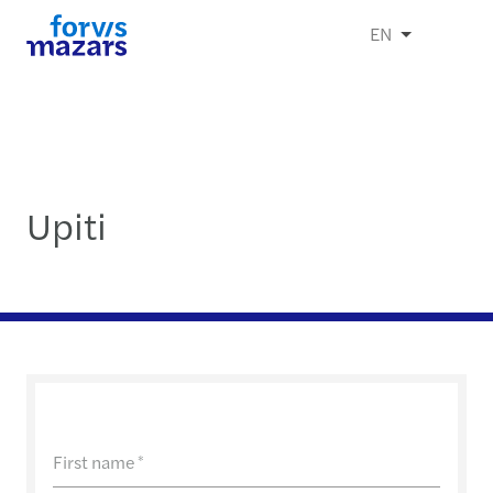
EN
Upiti
First name
*