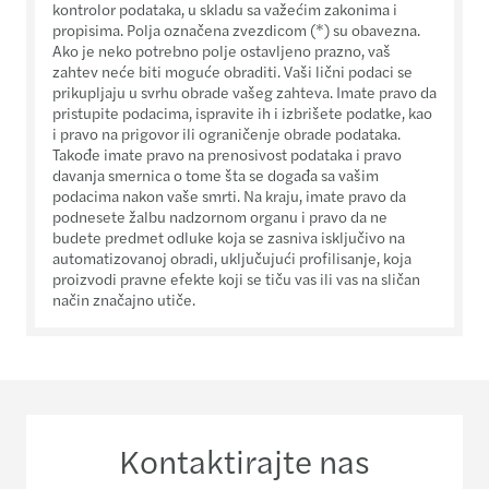
kontrolor podataka, u skladu sa važećim zakonima i
propisima. Polja označena zvezdicom (*) su obavezna.
Ako je neko potrebno polje ostavljeno prazno, vaš
zahtev neće biti moguće obraditi. Vaši lični podaci se
prikupljaju u svrhu obrade vašeg zahteva. Imate pravo da
pristupite podacima, ispravite ih i izbrišete podatke, kao
i pravo na prigovor ili ograničenje obrade podataka.
Takođe imate pravo na prenosivost podataka i pravo
davanja smernica o tome šta se događa sa vašim
podacima nakon vaše smrti. Na kraju, imate pravo da
podnesete žalbu nadzornom organu i pravo da ne
budete predmet odluke koja se zasniva isključivo na
automatizovanoj obradi, uključujući profilisanje, koja
proizvodi pravne efekte koji se tiču vas ili vas na sličan
način značajno utiče.
Kontaktirajte nas