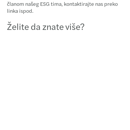
članom našeg ESG tima, kontaktirajte nas preko
linka ispod.
Želite da znate više?
Vali Marszalek
Director, ESG - Zagreb
Pošaljite poruku