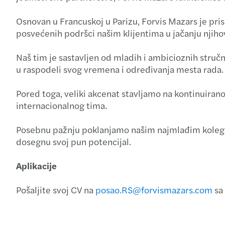
Osnovan u Francuskoj u Parizu, Forvis Mazars je pr
posvećenih podršci našim klijentima u jačanju njihov
Naš tim je sastavljen od mladih i ambicioznih struč
u raspodeli svog vremena i određivanja mesta rada.
Pored toga, veliki akcenat stavljamo na kontinuiran
internacionalnog tima.
Posebnu pažnju poklanjamo našim najmlađim kolega
dosegnu svoj pun potencijal.
Aplikacije
Pošaljite svoj CV na
posao.RS@forvismazars.com
sa 