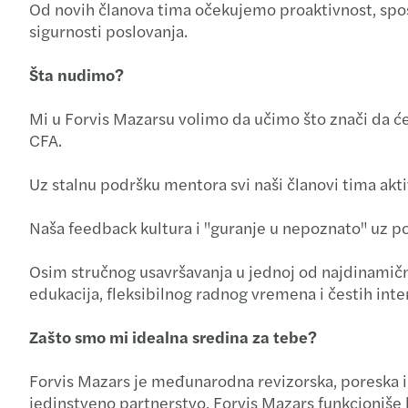
Od novih članova tima očekujemo proaktivnost, spos
sigurnosti poslovanja.
Šta nudimo?
Mi u Forvis Mazarsu volimo da učimo što znači da ć
CFA.
Uz stalnu podršku mentora svi naši članovi tima akti
Naša feedback kultura i "guranje u nepoznato" uz p
Osim stručnog usavršavanja u jednoj od najdinamičnij
edukacija, fleksibilnog radnog vremena i čestih inte
Zašto smo mi idealna sredina za tebe?
Forvis Mazars je međunarodna revizorska, poreska i
jedinstveno partnerstvo, Forvis Mazars funkcioniše k