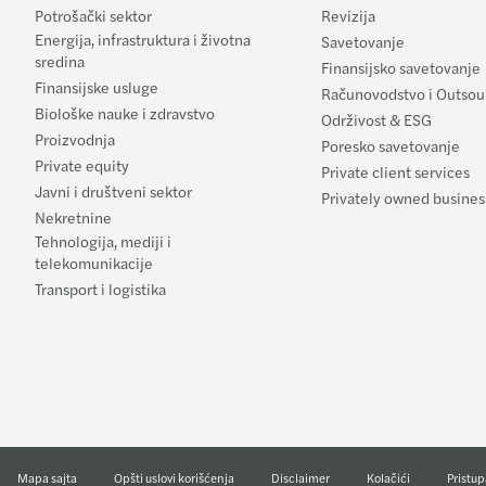
Potrošački sektor
Revizija
Energija, infrastruktura i životna
Savetovanje
sredina
Finansijsko savetovanje
Finansijske usluge
Računovodstvo i Outsou
Biološke nauke i zdravstvo
Održivost & ESG
Proizvodnja
Poresko savetovanje
Private equity
Private client services
Javni i društveni sektor
Privately owned busines
Nekretnine
Tehnologija, mediji i
telekomunikacije
Transport i logistika
Mapa sajta
Opšti uslovi korišćenja
Disclaimer
Kolačići
Pristu