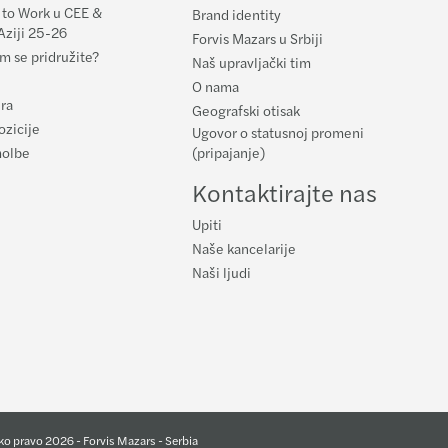
 to Work u CEE &
Brand identity
Aziji 25-26
Forvis Mazars u Srbiji
m se pridružite?
Naš upravljački tim
O nama
ura
Geografski otisak
ozicije
Ugovor o statusnoj promeni
molbe
(pripajanje)
Kontaktirajte nas
Upiti
Naše kancelarije
Naši ljudi
ko pravo 2026 - Forvis Mazars - Serbia