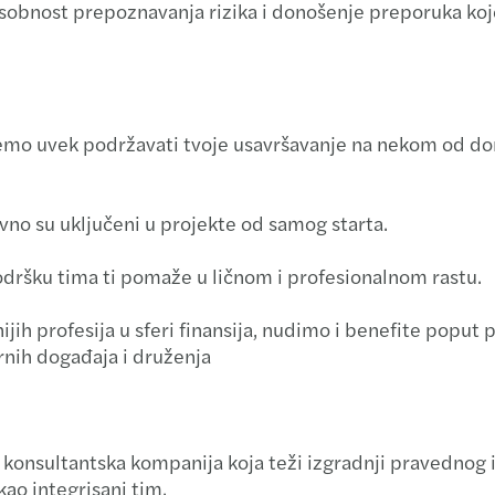
obnost prepoznavanja rizika i donošenje preporuka koje
Nove
Janua
Nove
emo uvek podržavati tvoje usavršavanje na nekom od dom
Maj 2
vno su uključeni u projekte od samog starta.
odršku tima ti pomaže u ličnom i profesionalnom rastu.
ih profesija u sferi finansija, nudimo i benefite poput p
rnih događaja i druženja
 konsultantska kompanija koja teži izgradnji pravednog 
ao integrisani tim.