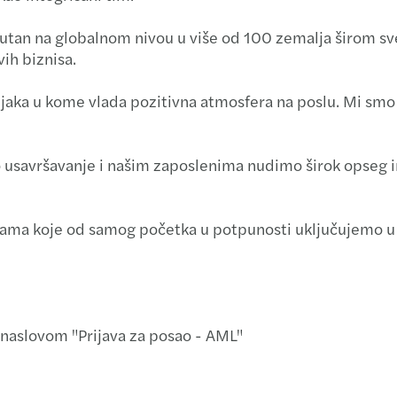
isutan na globalnom nivou u više od 100 zemalja širom s
ih biznisa.
njaka u kome vlada pozitivna atmosfera na poslu. Mi smo 
o usavršavanje i našim zaposlenima nudimo širok opseg in
ma koje od samog početka u potpunosti uključujemo u
naslovom "Prijava za posao - AML"