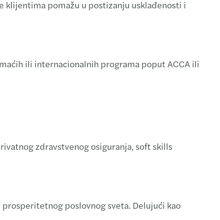
 klijentima pomažu u postizanju usklađenosti i
mbar 2022.
r 2022.
mbar 2021.
aćih ili internacionalnih programa poput ACCA ili
021.
rivatnog zdravstvenog osiguranja, soft skills
i prosperitetnog poslovnog sveta. Delujući kao