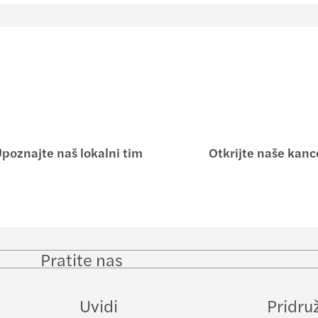
poznajte naš lokalni tim
Otkrijte naše kance
Pratite nas
Follow
Follow
Follow on
Follow
on
on
Facebook
on
LinkedIn
Twitter
YouTub
Uvidi
Pridru