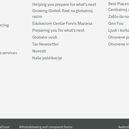
Best Places
Helping you prepare for what's next
Centralnoj 
Growing Global: Rast na globalnoj
razini
Zašto da na
Edukacioni Centar Forvis Mazarsa
Gen You
rcing
Preparing you for what's next
Ljudi i kult
Globalni uvidi
Otvorene p
Tax Newsletter
Otvorene 
Novosti
s services
Naše publikacije
Autors
pačnost
Whistleblowing and complaint forms