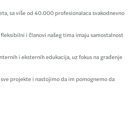
veta, sa više od 40.000 profesionalaca svakodnevno
fleksibilni i članovi našeg tima imaju samostalnost
ternih i eksternih edukacija, uz fokus na građenje
 sve projekte i nastojimo da im pomognemo da