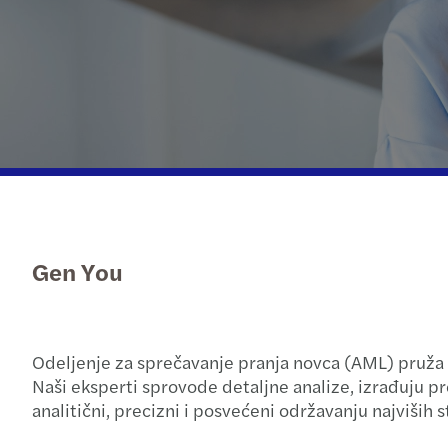
Gen You
Odeljenje za sprečavanje pranja novca (AML) pruža u
Naši eksperti sprovode detaljne analize, izrađuju pr
analitični, precizni i posvećeni održavanju najviših 