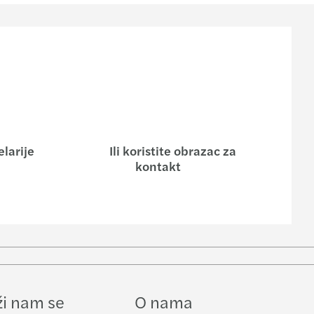
larije
Ili koristite obrazac za
kontakt
e
ži nam se
O nama