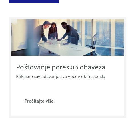
Poštovanje poreskih obaveza
Efikasno savladavanje sve većeg obima posla
Pročitajte više