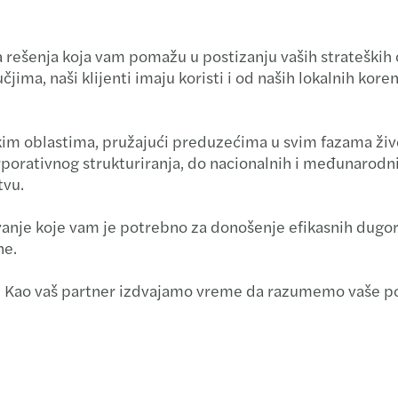
Nove
enja koja vam pomažu u postizanju vaših strateških cilje
Janua
ima, naši klijenti imaju koristi i od naših lokalnih kore
Nove
im oblastima, pružajući preduzećima u svim fazama živo
Maj 2
orporativnog strukturiranja, do nacionalnih i međunarodn
tvu.
anje koje vam je potrebno za donošenje efikasnih dugoro
ne.
 Kao vaš partner izdvajamo vreme da razumemo vaše pot