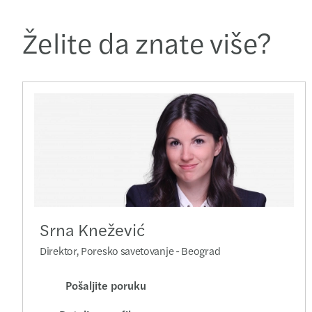
Želite da znate više?
Srna Knežević
Direktor, Poresko savetovanje - Beograd
Pošaljite poruku