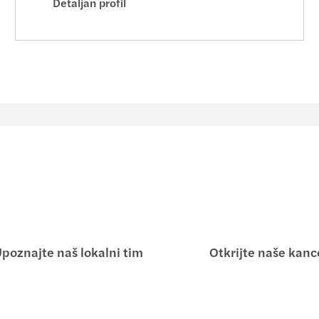
Detaljan profil
poznajte naš lokalni tim
Otkrijte naše kance