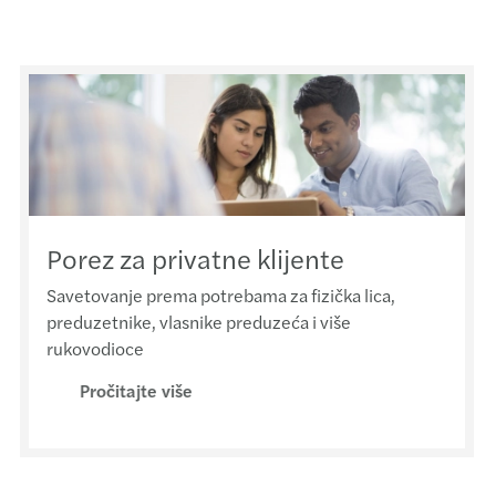
Porez za privatne klijente
Savetovanje prema potrebama za fizička lica,
preduzetnike, vlasnike preduzeća i više
rukovodioce
Pročitajte više