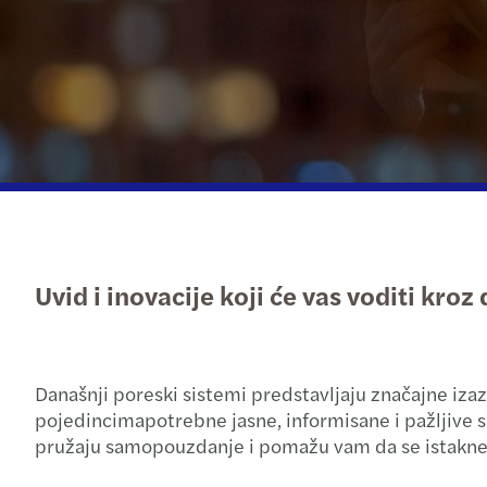
Uvid i inovacije koji će vas voditi kro
Današnji poreski sistemi predstavljaju značajne iza
pojedincimapotrebne jasne, informisane i pažljive s
pružaju samopouzdanje i pomažu vam da se istaknet