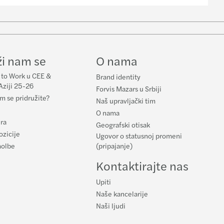
e
ži nam se
O nama
 to Work u CEE &
Brand identity
Aziji 25-26
Forvis Mazars u Srbiji
m se pridružite?
Naš upravljački tim
O nama
ura
Geografski otisak
ozicije
Ugovor o statusnoj promeni
molbe
(pripajanje)
Kontaktirajte nas
Upiti
Naše kancelarije
Naši ljudi