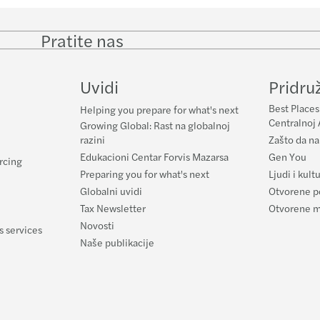
Pratite nas
Follow
Follow
Follow on
Follow
on
on
Facebook
on
LinkedIn
Twitter
YouTub
Uvidi
Pridru
Best Places
Helping you prepare for what's next
Centralnoj 
Growing Global: Rast na globalnoj
razini
Zašto da na
Edukacioni Centar Forvis Mazarsa
Gen You
rcing
Preparing you for what's next
Ljudi i kult
Globalni uvidi
Otvorene p
Tax Newsletter
Otvorene 
Novosti
s services
Naše publikacije