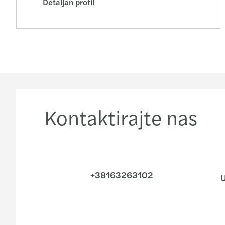
Detaljan profil
Kontaktirajte nas
+38163263102
U