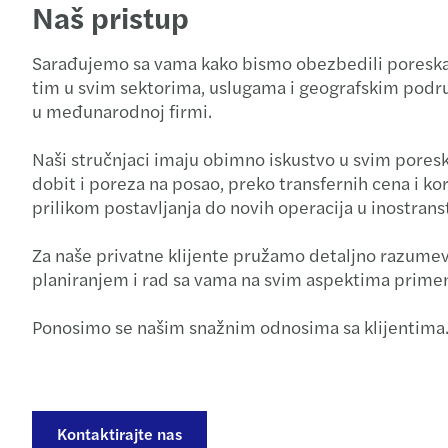
Naš pristup
Sarađujemo sa vama kako bismo obezbedili poreska reš
tim u svim sektorima, uslugama i geografskim područj
u međunarodnoj firmi.
Naši stručnjaci imaju obimno iskustvo u svim poresk
dobit i poreza na posao, preko transfernih cena i k
prilikom postavljanja do novih operacija u inostrans
Za naše privatne klijente pružamo detaljno razumev
planiranjem i rad sa vama na svim aspektima prime
Ponosimo se našim snažnim odnosima sa klijentima.
Kontaktirajte nas