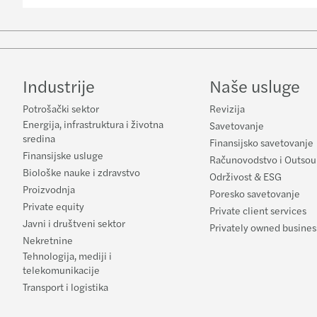
Industrije
Naše usluge
Potrošački sektor
Revizija
Energija, infrastruktura i životna
Savetovanje
sredina
Finansijsko savetovanje
Finansijske usluge
Računovodstvo i Outsou
Biološke nauke i zdravstvo
Održivost & ESG
Proizvodnja
Poresko savetovanje
Private equity
Private client services
Javni i društveni sektor
Privately owned busines
Nekretnine
Tehnologija, mediji i
telekomunikacije
Transport i logistika