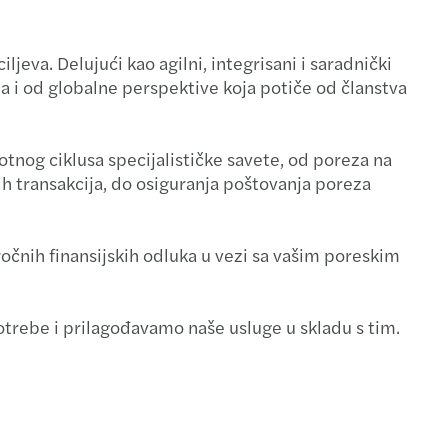
mbar 2022.
va. Delujući kao agilni, integrisani i saradnički
r 2022.
na i od globalne perspektive koja potiče od članstva
mbar 2021.
tnog ciklusa specijalističke savete, od poreza na
021.
ih transakcija, do osiguranja poštovanja poreza
čnih finansijskih odluka u vezi sa vašim poreskim
rebe i prilagođavamo naše usluge u skladu s tim.