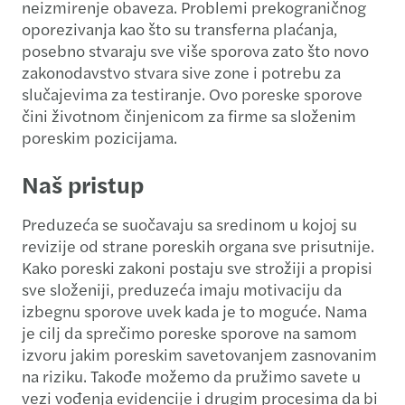
neizmirenje obaveza. Problemi prekograničnog
oporezivanja kao što su transferna plaćanja,
posebno stvaraju sve više sporova zato što novo
zakonodavstvo stvara sive zone i potrebu za
slučajevima za testiranje. Ovo poreske sporove
čini životnom činjenicom za firme sa složenim
poreskim pozicijama.
Naš pristup
Preduzeća se suočavaju sa sredinom u kojoj su
revizije od strane poreskih organa sve prisutnije.
Kako poreski zakoni postaju sve strožiji a propisi
sve složeniji, preduzeća imaju motivaciju da
izbegnu sporove uvek kada je to moguće. Nama
je cilj da sprečimo poreske sporove na samom
izvoru jakim poreskim savetovanjem zasnovanim
na riziku. Takođe možemo da pružimo savete u
vezi vođenja evidencije i drugim procesima da bi