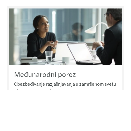
Međunarodni porez
Obezbeđivanje razjašnjavanja u zamršenom svetu
globalnog oporezivanja
Pročitajte više