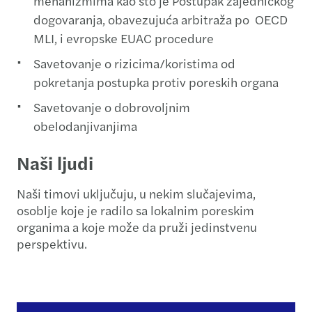
mehanizmima kao što je Postupak zajedničkog
dogovaranja, obavezujuća arbitraža po OECD
MLI, i evropske EUAC procedure
Savetovanje o rizicima/koristima od
pokretanja postupka protiv poreskih organa
Savetovanje o dobrovoljnim
obelodanjivanjima
Naši ljudi
Naši timovi uključuju, u nekim slučajevima,
osoblje koje je radilo sa lokalnim poreskim
organima a koje može da pruži jedinstvenu
perspektivu.