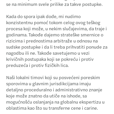
se na minimum svele prilike za takve postupke.
Kada do spora ipak dođe, mi nudimo
konzistentnu pomoć tokom celog ovog teškog
procesa koji može, u nekim slučajevima, da traje i
godinama. Takođe dajemo strateške smernice o
rizicima i prednostima arbitraže u odnosu na
sudske postupke i da li treba prihvatiti ponude za
nagodbu ili ne. Takođe savetujemo u vezi
krivičnih postupaka koji se pokreću i protiv
preduzeća i protiv fizičkih lica.
Naši lokalni timovi koji su posvećeni poreskim
sporovima u glavnim jurisdikcijama imaju
detaljno proceduralno i administrativno znanje
koje može znatno da utiče na ishode, sa
mogućnošću oslanjanja na globalnu ekspertizu u
oblastima kao što su transferne cene i carine.