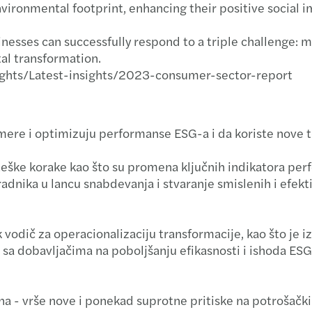
vironmental footprint, enhancing their positive social 
inesses can successfully respond to a triple challenge:
tal transformation.
ghts/Latest-insights/2023-consumer-sector-report
mere i optimizuju performanse ESG-a i da koriste nove t
ateške korake kao što su promena ključnih indikatora pe
radnika u lancu snabdevanja i stvaranje smislenih i efekti
 vodič za operacionalizaciju transformacije, kao što je i
d sa dobavljačima na poboljšanju efikasnosti i ishoda ES
na - vrše nove i ponekad suprotne pritiske na potrošački