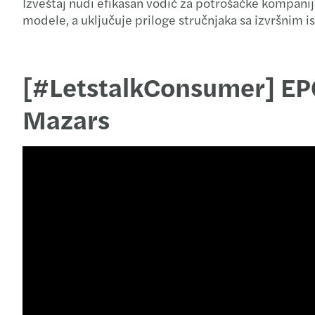
Izveštaj nudi efikasan vodič za potrošačke kompani
modele, a uključuje priloge stručnjaka sa izvršnim 
[#LetstalkConsumer] EP0
Mazars