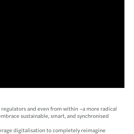
regulators and even from within –a more radical
embrace sustainable, smart, and synchronised
verage digitalisation to completely reimagine