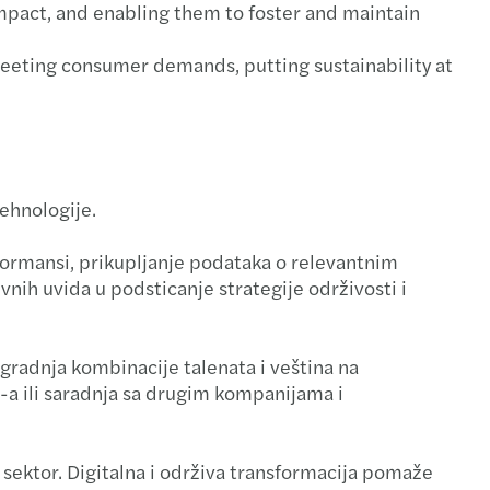
impact, and enabling them to foster and maintain
 meeting consumer demands, putting sustainability at
ehnologije.
rformansi, prikupljanje podataka o relevantnim
vnih uvida u podsticanje strategije održivosti i
zgradnja kombinacije talenata i veština na
G-a ili saradnja sa drugim kompanijama i
 sektor. Digitalna i održiva transformacija pomaže