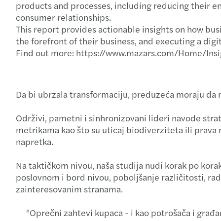
products and processes, including reducing their en
consumer relationships.
This report provides actionable insights on how bus
the forefront of their business, and executing a digi
Find out more: https://www.mazars.com/Home/Insi
Da bi ubrzala transformaciju, preduzeća moraju da 
Održivi, pametni i sinhronizovani lideri navode str
metrikama kao što su uticaj biodiverziteta ili prava 
napretka.
Na taktičkom nivou, naša studija nudi korak po korak
poslovnom i bord nivou, poboljšanje različitosti, ra
zainteresovanim stranama.
"Oprečni zahtevi kupaca - i kao potrošača i građa