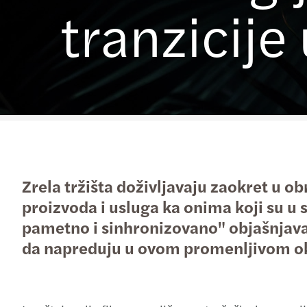
tranzicij
Zrela tržišta doživljavaju zaokret u o
proizvoda i usluga ka onima koji su u 
pametno i sinhronizovano" objašnjava
da napreduju u ovom promenljivom o