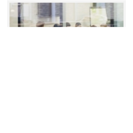
Η Mazars στην Ελλάδα - Έκθεση
Διαφάνειας 2014-15
Είμαστε στην ευχάριστη θέση να σας
παρουσιάσουμε την Έκθεση Διαφάνειας 2014/2015
για τη Mazars στην Ελλάδα.
Διαβάστε περισσότερα