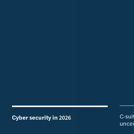
C-sui
Cyber security in 2026
uncer