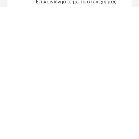
Επικοινωνήστε με τα στελέχη μας
Τα γραφεία μας
Φόρμα επικοινωνίας
Χάρτης ιστότοπου
Νομικοί Περιορισμοί
Disclaimer
Cookies