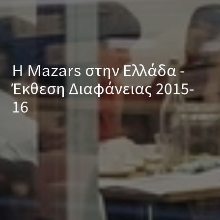
H Mazars στην Ελλάδα -
Έκθεση Διαφάνειας 2015-
16