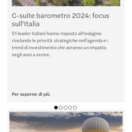
C-suite barometro 2024: focus
sull'Italia
S
c
51 leader italiani hanno risposto all'indagine
a
rivelando le priorità strategiche nell'agenda e i
v
trend di investimento che avranno un impatto
negli anni a venire.
Per saperne di più
P
01
02
03
04
05