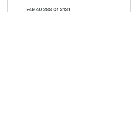
+49 40 288 01 3131
Nachricht senden
Zum Profil
Susann Ihlau
Partnerin - Düsseldorf