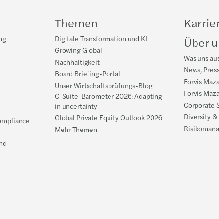
Themen
Karrie
ng
Digitale Transformation und KI
Über u
Growing Global
Was uns au
Nachhaltigkeit
News, Pres
Board Briefing-Portal
Forvis Maza
Unser Wirtschaftsprüfungs-Blog
Forvis Maza
C-Suite-Barometer 2026: Adapting
Corporate S
in uncertainty
Diversity &
Global Private Equity Outlook 2026
ompliance
Risikomana
Mehr Themen
nd