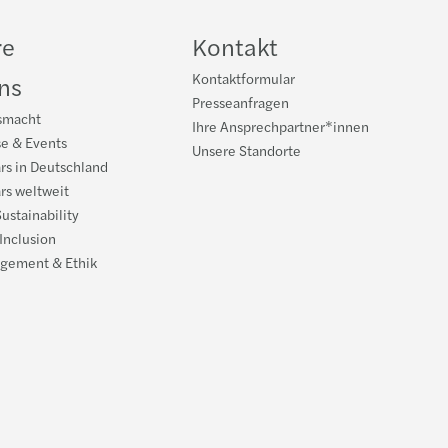
re
Kontakt
Kontaktformular
ns
Presseanfragen
smacht
Ihre Ansprechpartner*innen
se & Events
Unsere Standorte
rs in Deutschland
rs weltweit
ustainability
 Inclusion
gement & Ethik