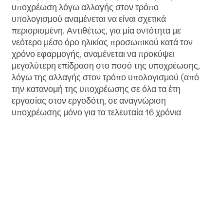
υποχρέωση λόγω αλλαγής στον τρόπο
υπολογισμού αναμένεται να είναι σχετικά
περιορισμένη. Αντιθέτως, για μία οντότητα με
νεότερο μέσο όρο ηλικίας προσωπικού κατά τον
χρόνο εφαρμογής, αναμένεται να προκύψει
μεγαλύτερη επίδραση στο ποσό της υποχρέωσης,
λόγω της αλλαγής στον τρόπο υπολογισμού (από
την κατανομή της υποχρέωσης σε όλα τα έτη
εργασίας στον εργοδότη, σε αναγνώριση
υποχρέωσης μόνο για τα τελευταία 16 χρόνια
υπηρεσίας πριν την συνταξιοδότηση και όχι
νωρίτερα).
Συμπερασματικά, σαν συνέπεια των ανωτέρω
αλλαγών, αναμένουμε να προκύψουν μειωμένες
υποχρεώσεις λόγω εξόδου από την υπηρεσία σε
σχέση με εκείνες που αναγνωρίζονται έως και
σήμερα στις οικονομικές καταστάσεις των
οντοτήτων.