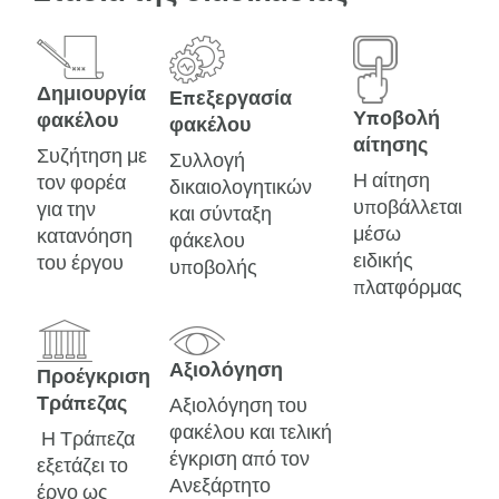
Δημιουργία
Επεξεργασία
Υποβολή
φακέλου
φακέλου
αίτησης
Συζήτηση με
Συλλογή
Η αίτηση
τον φορέα
δικαιολογητικών
υποβάλλεται
για την
και σύνταξη
μέσω
κατανόηση
φάκελου
ειδικής
του έργου
υποβολής
πλατφόρμας
Αξιολόγηση
Προέγκριση
Τράπεζας
Αξιολόγηση του
φακέλου και τελική
Η Τράπεζα
έγκριση από τον
εξετάζει το
Ανεξάρτητο
έργο ως