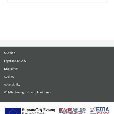
Site map
Legal and privacy
Disclaimer
Cookies
Accessibility
Whistleblowing and complaint forms