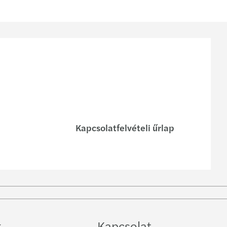
Kapcsolatfelvételi űrlap
low on
Follow
ebook
on
YouTube
k
Kapcsolat