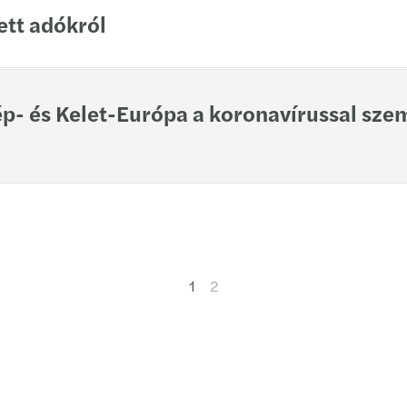
ett adókról
p- és Kelet-Európa a koronavírussal sze
1
2