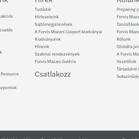
Tudástár
Preparing y
zakciós
Hírleveleink
Forvis Maza
Sajtómegjelenések
Tanúsítások
ácsadás
A Forvis Mazars Csoport kiadványai
Forvis Maz
Kiadványaink
Rólunk
Híreink
Globális je
k
Szakmai rendezvények
A Forvis M
Forvis Mazars Galéria
Vezetőink
Társadalmi 
Csatlakozz
l Resource
Sokszínűsé
özpontok