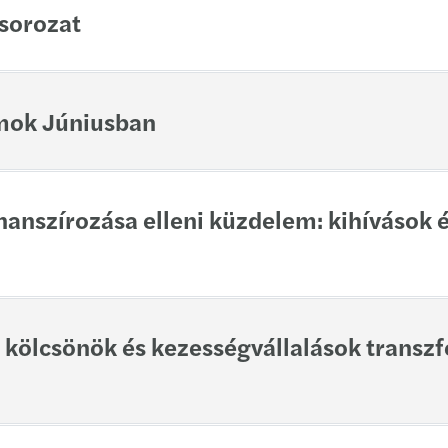
sorozat
mok Júniusban
nanszírozása elleni küzdelem: kihívások é
 kölcsönök és kezességvállalások transz