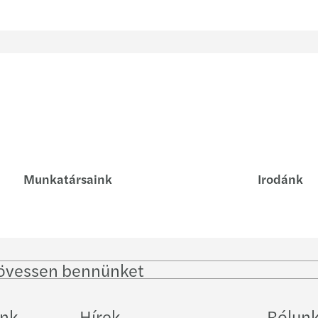
Munkatársaink
Irodánk
övessen bennünket
Follow
Follow
Follow on
Fol
on
on
Instagram
Fac
LinkedIn
Twitter
ink
Hírek
Rólun