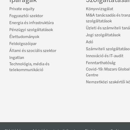
Private equity
Könyvvizsgálat
M&A tanácsadás és tran
Fogyasztói szektor
szolgáltatások
Energia és infrastruktúra
Üzleti és számviteli tan
Pénzügyi szolgáltatások
Jogi szolgáltatások
Élettudományok
Adó
Feldolgozóipar
Számviteli szolgáltatáso
Állami és szociális szektor
Innováció és IT-audit
Ingatlan
Fenntarthatóság
Technológia, média és
Covid-19: Mazars Globa
telekommunikáció
Centre
Nemzetközi szakértői k