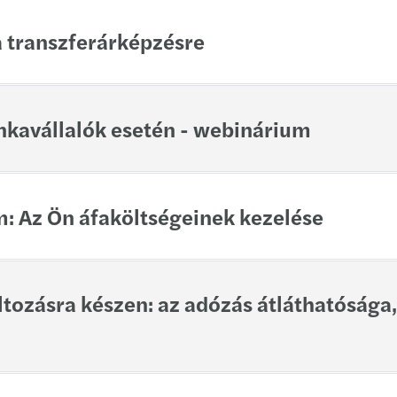
a transzferárképzésre
nkavállalók esetén - webinárium
: Az Ön áfaköltségeinek kezelése
tozásra készen: az adózás átláthatósága,