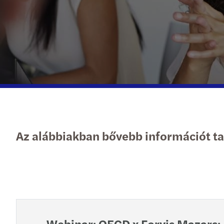
Az alábbiakban bővebb információt tal
Webinar: OECD x Forvis Mazars: 