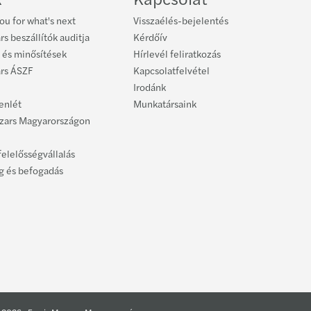
ou for what's next
Visszaélés-bejelentés
rs beszállítók auditja
Kérdőív
 és minősítések
Hírlevél feliratkozás
ars ÁSZF
Kapcsolatfelvétel
Irodánk
lenlét
Munkatársaink
azars Magyarországon
felelősségvállalás
g és befogadás