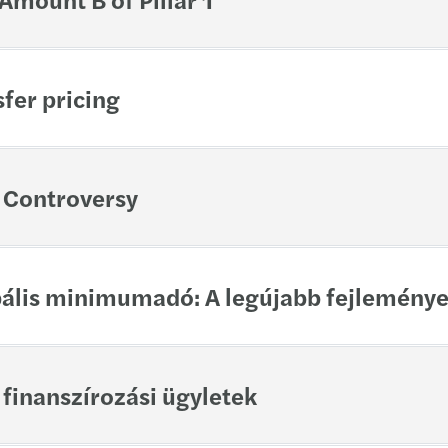
Külfö
Merge
Munk
Mazar
sfer pricing
Megal
CEE D
g Controversy
Globa
Mazar
obális minimumadó: A legújabb fejleménye
Europ
Study
finanszírozási ügyletek
Disco