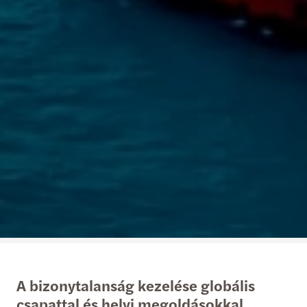
A bizonytalanság kezelése globális
csapattal és helyi megoldásokkal