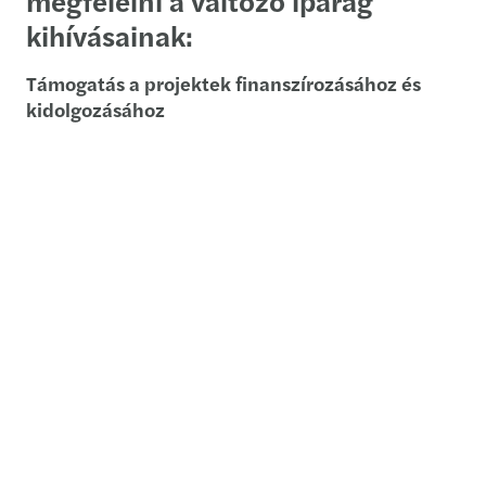
megfelelni a változó iparág
kihívásainak:
Támogatás a projektek finanszírozásához és
kidolgozásához
Tranzakciós támogatás mind vevői, mind
eladói oldalon, beleértve az adósság- és
tőkebevonást, az adóügyi, pénzügyi és modell
átvilágítását
Infrastruktúra finanszírozása
Nemzetközi fejlesztés és külső növekedés:
tanulmányok az energiaszektor befektetési
lehetőségeiről, az integrációs projektek
levezénylésének támogatása, valamint
pénzügyi, adóügyi és jogi segítség az új
leányvállalatok vagy üzletágak létrehozásában