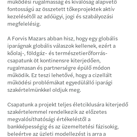
működési rugalmasság és kiválóság alapvető
fontosságú az összetett tőkeprojektek aktív
kezelésétől az adóügyi, jogi és szabályozási
megfelelésig.
A Forvis Mazars abban hisz, hogy egy globális
iparágnak globális válaszok kellenek, ezért a
kőolaj-, földgáz- és természetierőforrás-
csapatunk öt kontinensre kiterjedően,
rugalmasan és partnerségre épülő módon
működik. Ez teszi lehetővé, hogy a cizellált
működési problémákat egyedülálló iparági
szakértelmünkkel oldjuk meg.
Csapatunk a projekt teljes életciklusára kiterjedő
szakértelemmel rendelkezik az előzetes
megvalósíthatósági értékeléstől a
bankképességig és az üzemeltetési fázisokig,
beleértve az üzleti modellezést is arra a