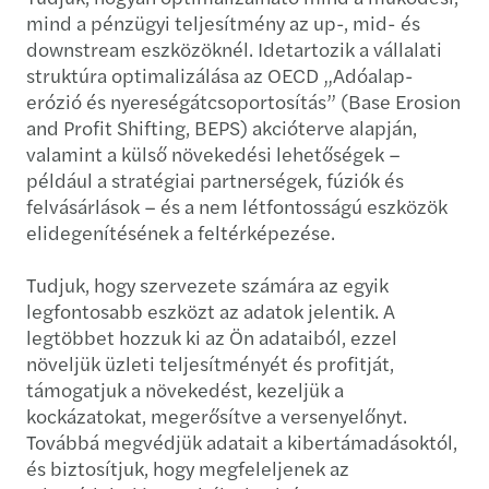
mind a pénzügyi teljesítmény az up-, mid- és
downstream eszközöknél. Idetartozik a vállalati
struktúra optimalizálása az OECD „Adóalap-
erózió és nyereségátcsoportosítás” (Base Erosion
and Profit Shifting, BEPS) akcióterve alapján,
valamint a külső növekedési lehetőségek –
például a stratégiai partnerségek, fúziók és
felvásárlások – és a nem létfontosságú eszközök
elidegenítésének a feltérképezése.
Tudjuk, hogy szervezete számára az egyik
legfontosabb eszközt az adatok jelentik. A
legtöbbet hozzuk ki az Ön adataiból, ezzel
növeljük üzleti teljesítményét és profitját,
támogatjuk a növekedést, kezeljük a
kockázatokat, megerősítve a versenyelőnyt.
Továbbá megvédjük adatait a kibertámadásoktól,
és biztosítjuk, hogy megfeleljenek az