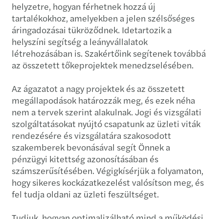
helyzetre, hogyan férhetnek hozzá új
tartalékokhoz, amelyekben a jelen szélsőséges
áringadozásai tükröződnek. Idetartozik a
helyszíni segítség a leányvállalatok
létrehozásában is. Szakértőink segítenek továbbá
az összetett tőkeprojektek menedzselésében.
Az ágazatot a nagy projektek és az összetett
megállapodások határozzák meg, és ezek néha
nem a tervek szerint alakulnak. Jogi és vizsgálati
szolgáltatásokat nyújtó csapatunk az üzleti viták
rendezésére és vizsgálatára szakosodott
szakemberek bevonásával segít Önnek a
pénzügyi kitettség azonosításában és
számszerűsítésében. Végigkísérjük a folyamaton,
hogy sikeres kockázatkezelést valósítson meg, és
fel tudja oldani az üzleti feszültséget.
Tudjuk, hogyan optimalizálható mind a működési,