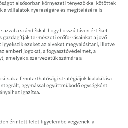
óságot elsősorban környezeti tényezőkkel kötötték
ldi jövedelem adózása
rmarket league table 2020
k a vállalatok nyereségére és megítélésére is
aszüneti napok 2026
s Mergermarket ranking 2019
be azzal a szándékkal, hogy hosszú távon értéket
akult a Mazars North America Alliance
 gazdagítják természeti erőforrásainkat a jövő
 igyekszik ezeket az elveket megvalósítani, illetve
eal Advisory Highlights 2018
 az emberi jogokat, a fogyasztóvédelmet, a
lyt, amelyek a szervezetük számára a
l CEO Hervé Hélias as Chairman of The Board
ítsuk a fenntarthatósági stratégiájuk kialakítása
s az 5. a régióban tranzakciós területen
 integrált, egymással együttműködő egységként
ényeihez igazítsa.
ean Insurers' IFRS 9 Benchmark Study
 on Reinsurers' Financial Communication
ver our 2018 Ecommerce Reports!
den érintett felet figyelembe vegyenek, a