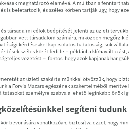
örekvések meghatározó elemévé. A múltban a fenntarthat
Külfö
Merge
 is beletartozik, és széles körben tartják úgy, hogy eze
Munk
Mazar
 és társadalmi célok beépítését jelenti az üzleti tervük
Megal
tágabban vett társadalom számára, miközben megőrzik és
atósági kérdésekkel kapcsolatos tudatosság, sok vállalat
CEE D
rdések széles körét fedi le – például a klímaváltozást,
égteljes vezetést –, fontos, hogy azok kapjanak hangsú
Globa
meretét az üzleti szakértelmünkkel ötvözzük, hogy biztos
Mazar
tunk a Forvis Mazars egészének szakértelméből merítve
gáltatásokat személyre szabva a lehető leginkább önök ig
Europ
özelítésünkkel segíteni tudunk
Study
Disco
i kör bevonására vonatkozóan, biztosítva ezzel, hogy min