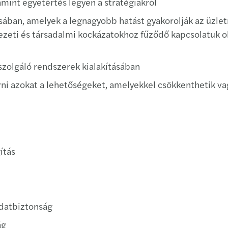
int egyetértés legyen a stratégiákról
ásában, amelyek a legnagyobb hatást gyakorolják az üzl
ezeti és társadalmi kockázatokhoz fűződő kapcsolatuk ok
szolgáló rendszerek kialakításában
ni azokat a lehetőségeket, amelyekkel csökkenthetik va
ítás
datbiztonság
ág