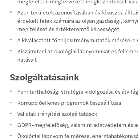
megfelelően megtervezett megközelítéssel, valam
Azon területek azonosításában és fókuszba állít
érdekelt felek számára az olyan gazdasági, körny
megítélését és értékteremtő képességét
A kiválasztott fő teljesítménymutatók mérésére 
Kiszámítani az ökológiai lábnyomukat és felismer
hatásait
Szolgáltatásaink
Fenntarthatósági stratégia kidolgozása és átvilág
Korrupcióellenes programok összeállítása
Vállalati irányítási szolgáltatások
GDPR-megfelelőség, valamint adatvédelem és a
Ökológiai lábnyom felmérése, energiahatékonys