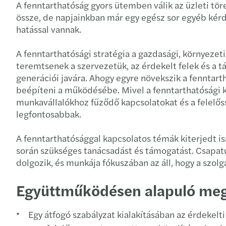
A fenntarthatóság gyors ütemben válik az üzleti t
össze, de napjainkban már egy egész sor egyéb kérdés
hatással vannak.
A fenntarthatósági stratégia a gazdasági, környezeti
teremtsenek a szervezetük, az érdekelt felek és a 
generációi javára. Ahogy egyre növekszik a fenntarth
beépíteni a működésébe. Mivel a fenntarthatósági ké
munkavállalókhoz fűződő kapcsolatokat és a felelőss
legfontosabbak.
A fenntarthatósággal kapcsolatos témák kiterjedt is
során szükséges tanácsadást és támogatást. Csapa
dolgozik, és munkája fókuszában az áll, hogy a szol
Együttműködésen alapuló megk
Egy átfogó szabályzat kialakításában az érdekelt