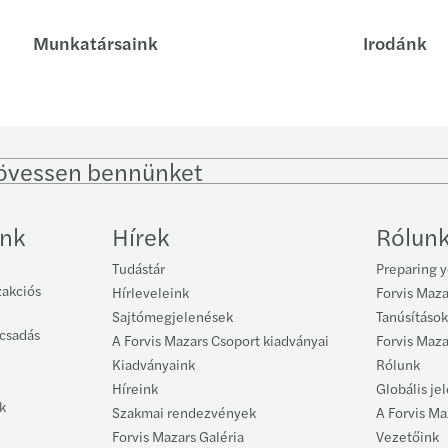
Munkatársaink
Irodánk
övessen bennünket
Follow
Follow
Follow on
Fol
on
on
Instagram
Fac
LinkedIn
Twitter
ink
Hírek
Rólun
Tudástár
Preparing y
zakciós
Hírleveleink
Forvis Maza
Sajtómegjelenések
Tanúsítások
ácsadás
A Forvis Mazars Csoport kiadványai
Forvis Maz
Kiadványaink
Rólunk
Híreink
Globális je
k
Szakmai rendezvények
A Forvis M
Forvis Mazars Galéria
Vezetőink