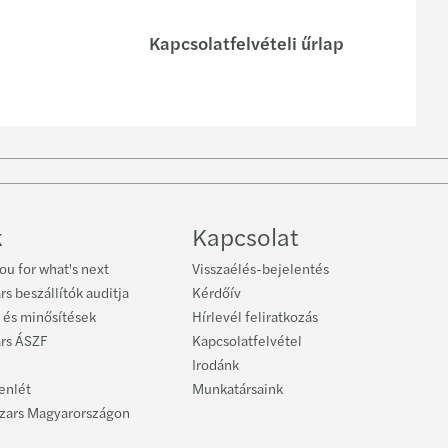
Kapcsolatfelvételi űrlap
low on
Follow
ebook
on
YouTube
k
Kapcsolat
ou for what's next
Visszaélés-bejelentés
rs beszállítók auditja
Kérdőív
 és minősítések
Hírlevél feliratkozás
ars ÁSZF
Kapcsolatfelvétel
Irodánk
lenlét
Munkatársaink
azars Magyarországon