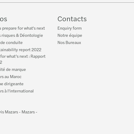
be
os
Contacts
 prepare for what's next
Enquiry form
 risques & Déontologie
Notre équipe
 de conduite
Nos Bureaux
ainability report 2022
for what’s next : Rapport
2
tité de marque
rs au Maroc
pe dirigeante
s à l'international
is Mazars - Mazars -