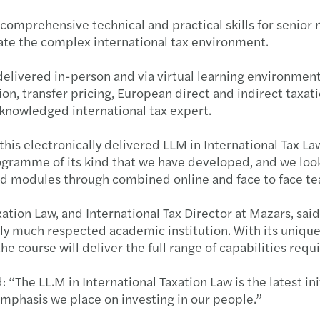
Newsl
COP27
ESG: 
omprehensive technical and practical skills for senior 
gate the complex international tax environment.
Dispo
Barom
Forvi
elivered in-person and via virtual learning environment
Newsl
Étude
Intér
ion, transfer pricing, European direct and indirect taxa
knowledged international tax expert.
Newsl
Rapp
Zleca
is electronically delivered LLM in International Tax Law
Artic
Mazar
Démoc
programme of its kind that we have developed, and we loo
d modules through combined online and face to face te
Mazar
Étude
L'impa
ation Law, and International Tax Director at Mazars, said
lly much respected academic institution. With its unique
Newsl
La "g
Réuss
, the course will deliver the full range of capabilities req
Newsl
Valua
Point
“The LL.M in International Taxation Law is the latest init
mphasis we place on investing in our people.”
Newsl
Susta
COVI