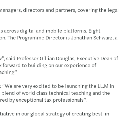
etter Doctr'in Janvier 2017
: se joindre à l'effort mondial
changer pour rester performant
managers, directors and partners, covering the legal
sitions de la loi de Finances 2018
ètre C-Suite 2021
s Mazars soutient l'art
s across digital and mobile platforms. Eight
etter Doctr'in mars 2017
 | Business du Sport en Afrique
êt du Big Data pour les banques
tion. The Programme Director is Jonathan Schwarz, a
etter Doctr'in Septembre 2016
ort de transparence 2020-2021
f: où en est-on?
”, said Professor Gillian Douglas, Executive Dean of
le sur la norme IFRS 9
s, l'histoire d'un business model intégré
ratiser la Data Science
k forward to building on our experience of
aching”.
s à l'Africa Banking Forum 2016
 | Course à la maturité data
ct de la crise sur le métier d'auditeur
: “We are very excited to be launching the LL.M in
 blend of world class technical teaching and the
etter Doctr'in Mai 2017
lobal compliance" à l'ordre du jour
ir une opération de recouvrement
uired by exceptional tax professionals”.
etter Doctr'in Décembre 2016
tions - key aspect of the carve-out
 sur la Contribution Sociale de Solidarité
iative in our global strategy of creating best-in-
etter Doctr'in mai 2016
inable finance policy tracker
D 19