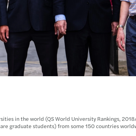
Mazar
Leade
Harmo
Suivi
Finan
Innov
Forma
Digit
Eclai
Afric
Note 
#Digi
Journ
Broch
Conve
Petit
2019:
Règles
Gesti
Afriq
L'aud
Forvi
Rappo
Harmo
rsities in the world (QS World University Rankings, 2018
Concu
GEND
Intel
are graduate students) from some 150 countries world