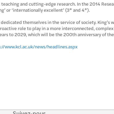
Mazar
persp
Amend
ss teaching and cutting-edge research. In the 2014 Rese
g’ or ‘internationally excellent’ (3* and 4*).
Afric
Broch
Maria
 dedicated themselves in the service of society. King’s 
Evolu
Comme
Les S
proactive role to play in a more interconnected, complex
 years to 2029, which will be the 200th anniversary of th
Petit
Intell
s://www.kcl.ac.uk/news/headlines.aspx
Forvi
Etre 
Suivez-nous
Follow
Follow
Follow on
Follow