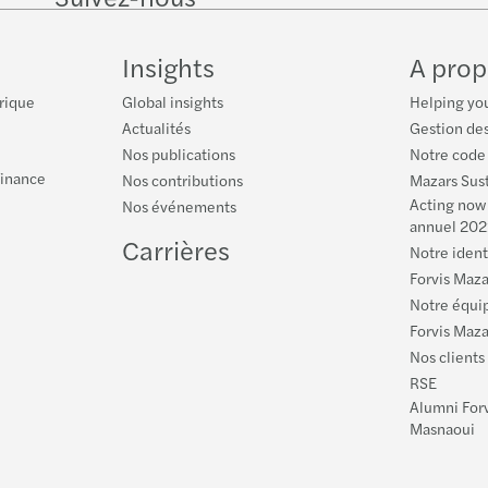
on
on
Facebook
on
LinkedIn
Twitter
YouTu
Insights
A prop
rique
Global insights
Helping you
Actualités
Gestion des
Nos publications
Notre code
Finance
Nos contributions
Mazars Sust
Acting now 
Nos événements
annuel 202
Carrières
Notre iden
Forvis Maza
Notre équi
Forvis Mazar
Nos clients
RSE
Alumni Forv
Masnaoui