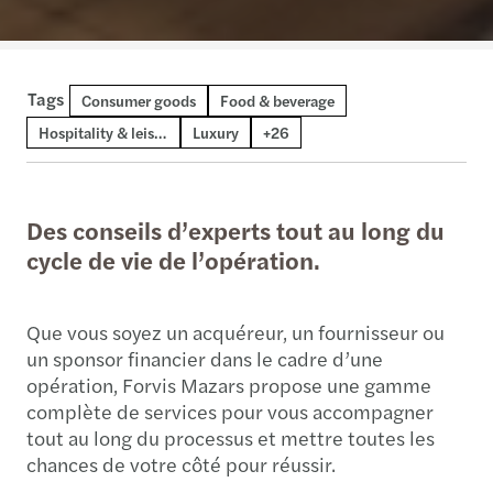
Tags
Retail
Renewable energy
Water & waste
Asset management
Insurance
Life sciences
Healthcare
Manufacturing
Agribusiness
Automotive
Government
Not for profit
Real estate
Media
Deals
Consumer goods
Infrastructure & capital projects
Private client services
Energy & infrastructure
Chemicals & materials
Transport & logistics
Digital transformation and AI
Oil, gas & natural resources
Banking & capital markets
Aerospace & defence
Public & social sector
Telecommunications
Food & beverage
Hospitality & leisure
Luxury
+26
Des conseils d’experts tout au long du
cycle de vie de l’opération.
Que vous soyez un acquéreur, un fournisseur ou
un sponsor financier dans le cadre d’une
opération, Forvis Mazars propose une gamme
complète de services pour vous accompagner
tout au long du processus et mettre toutes les
chances de votre côté pour réussir.