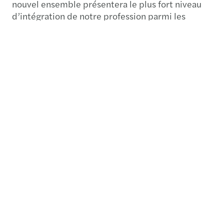
nouvel ensemble présentera le plus fort niveau
d’intégration de notre profession parmi les
organisations du Top 10 mondial et nous
permettra d’assurer un haut niveau de
coordination et de maîtrise de nos interventions
à l’international.
[1]Source :
IAB World Network rankings
, d’après
les classements les plus récents.
[2] Chiffre d'affaires 2023 : 1,6 milliard d'euros
(1,7 milliard de dollars) pour FORVIS et 2,8
milliards d'euros (3 milliards de dollars) pour
Mazars.
[3] Source :
Inside Public Accounting
, d’après les
classements les plus récents
Plus d’infos ?