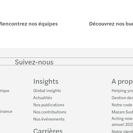
Mazar
persp
Amend
Afric
Broch
Maria
Rencontrez nos équipes
Découvrez nos bu
Evolu
Comme
Les S
Petit
Intell
Suivez-nous
Forvi
Etre 
Follow
Follow
Follow on
Follow
on
on
Facebook
on
LinkedIn
Twitter
YouTu
Insights
A prop
rique
Global insights
Helping you
Actualités
Gestion des
Nos publications
Notre code
Finance
Nos contributions
Mazars Sust
Acting now 
Nos événements
annuel 202
Carrières
Notre iden