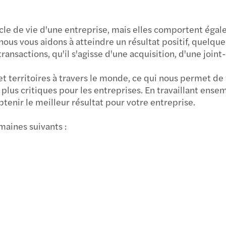
Newsl
COP27
ESG: 
ycle de vie d'une entreprise, mais elles comportent égal
Dispo
Barom
Forvi
nous vous aidons à atteindre un résultat positif, quelqu
transactions, qu'il s'agisse d'une acquisition, d'une join
Newsl
Étude
Intér
territoires à travers le monde, ce qui nous permet de 
Newsl
Rapp
Zleca
 plus critiques pour les entreprises. En travaillant en
obtenir le meilleur résultat pour votre entreprise.
Artic
Mazar
Démoc
maines suivants :
Mazar
Étude
L'impa
Newsl
La "g
Réuss
Newsl
Valua
Point
Newsl
Susta
COVI