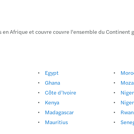
Newsl
Audit
Inves
Newsl
Prati
Les O
 en Afrique et couvre couvre l'ensemble du Continent g
Etude
Le fut
Gesti
Doctr
Trans
Busin
Newsl
Etude
Strat
Egypt
Moro
15.9%
Etude
Fusio
Ghana
Moza
Côte d’Ivoire
Niger
Evolu
Le ba
Mesur
Kenya
Niger
Petit
Covid
L'aud
Madagascar
Rwan
Mauritius
Sene
Newsl
Rapp
Loca