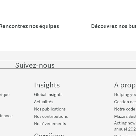
Rencontrez nos équipes
Découvrez nos bu
Suivez-nous
Follow
Follow
Follow on
Follow
on
on
Facebook
on
LinkedIn
Twitter
YouTu
Insights
A prop
rique
Global insights
Helping you
Actualités
Gestion des
Nos publications
Notre code
Finance
Nos contributions
Mazars Sust
Acting now 
Nos événements
annuel 202
Carrières
Notre iden