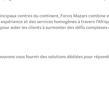
Newsl
COP27
ESG: 
incipaux centres du continent, Forvis Mazars combine e
Dispo
Barom
Forvi
 expérience et des services homogènes à travers l'Afriqu
our aider les clients à surmonter des défis complexes et
Newsl
Étude
Intér
Newsl
Rapp
Zleca
Artic
Mazar
Démoc
ouvons vous fournir des solutions dédiées pour répondre
Mazar
Étude
L'impa
Newsl
La "g
Réuss
Newsl
Valua
Point
Newsl
Susta
COVI