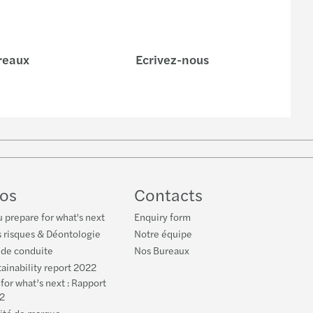
reaux
Ecrivez-nous
be
os
Contacts
 prepare for what's next
Enquiry form
 risques & Déontologie
Notre équipe
 de conduite
Nos Bureaux
ainability report 2022
for what’s next : Rapport
2
tité de marque