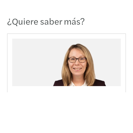
¿Quiere saber más?
Jo Connolly
Group Chief Quality & Risk Officer - London
+44 (0)7747 006 382
Enviar un mensaje