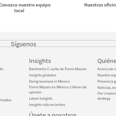
Conozca nuestro equipo
Nuestras ofici
local
Síguenos
Follow
Follow
Follow on
Follow on
Follo
on
on
Instagram
Facebook
on
LinkedIn
Twitter
YouT
Insights
Quién
to
Barómetro C-suite de Forvis Mazars
Acerca de 
Insights globales
Nuestro equ
Doing business in Mexico
Presencia 
Forvis Mazars en México: Líderes de
Noticias, e
opinión
Our corpora
Latam Insights
strategy
privados
Insights más recientes
Únete a nosotros