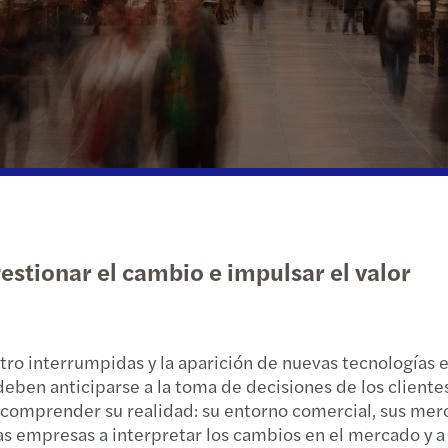
Insights más recientes
Sector público y social
Sostenibilidad
Sopor
Estru
Punto
Una g
San L
Bienes raíces
Impuestos
Movil
Impue
The r
Toluc
Tecnología, medios y
Impue
Funda
Cumpl
telecomunicaciones
Impue
Cumpl
Carve
Impue
Actua
El fu
estionar el cambio e impulsar el valor
Resolu
Más v
La re
Preci
Finan
Reinv
istro interrumpidas y la aparición de nuevas tecnología
Asesor
Buzó
Smart
n anticiparse a la toma de decisiones de los clientes y 
comprender su realidad: su entorno comercial, sus merc
Cumpl
Discr
as empresas a interpretar los cambios en el mercado y a