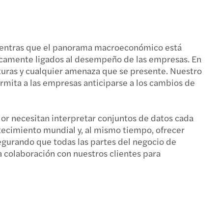
stos nacionales y domésticos
sitos de la Contabilidad Electrónica 2019
l compliance
presión 3D, 40% de un avión
mientras que el panorama macroeconómico está
secamente ligados al desempeño de las empresas. En
ción de pagos al extranjero
turas y cualquier amenaza que se presente. Nuestro
ermita a las empresas anticiparse a los cambios de
nes, adquisiciones y valuación: deal breakers
ulo 76-A Ley ISR
dor necesitan interpretar conjuntos de datos cada
stecimiento mundial y, al mismo tiempo, ofrecer
ín de Seguros
egurando que todas las partes del negocio de
a colaboración con nuestros clientes para
o SAS 70