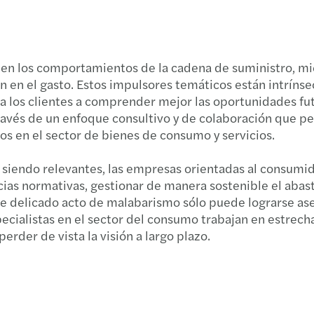
Impue
Requi
Globa
La im
o en los comportamientos de la cadena de suministro, 
n en el gasto. Estos impulsores temáticos están intrín
Deduc
 a los clientes a comprender mejor las oportunidades fu
 través de un enfoque consultivo y de colaboración que p
Fusio
s en el sector de bienes de consumo y servicios.
Artíc
ar siendo relevantes, las empresas orientadas al consumi
ncias normativas, gestionar de manera sostenible el aba
Bolet
te delicado acto de malabarismo sólo puede lograrse as
ecialistas en el sector del consumo trabajan en estrech
Nuev
der de vista la visión a largo plazo.