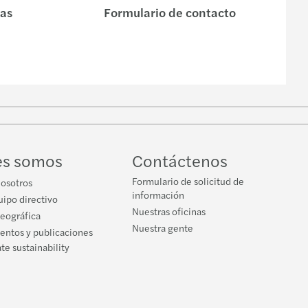
nas
Formulario de contacto
w
ube
es somos
Contáctenos
Formulario de solicitud de
nosotros
información
ipo directivo
Nuestras oficinas
geográfica
Nuestra gente
ventos y publicaciones
te sustainability