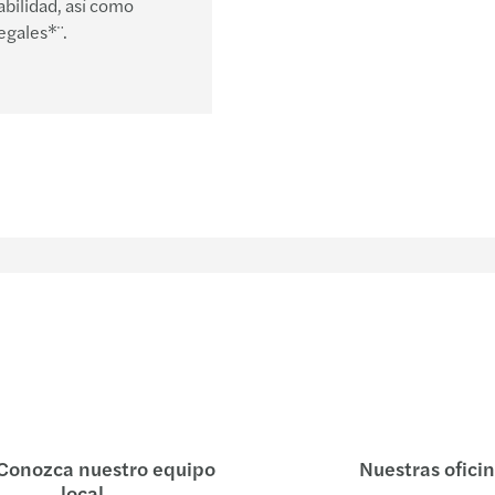
abilidad, así como
legales*¨.
Conozca nuestro equipo
Nuestras ofici
local