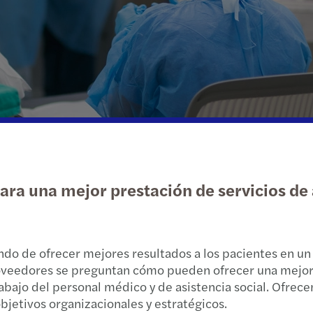
Insights más recientes
Sector público y social
Sostenibilidad
Sopor
Estru
Punto
Una g
San L
Bienes raíces
Impuestos
Movil
Impue
The r
Toluc
Tecnología, medios y
Impue
Funda
Cumpl
telecomunicaciones
Impue
Cumpl
Carve
Impue
Actua
El fu
ara una mejor prestación de servicios de 
Resolu
Más v
La re
Preci
Finan
Reinv
do de ofrecer mejores resultados a los pacientes en un 
Asesor
Buzó
Smart
roveedores se preguntan cómo pueden ofrecer una mejor 
trabajo del personal médico y de asistencia social. Ofre
Cumpl
Discr
bjetivos organizacionales y estratégicos.