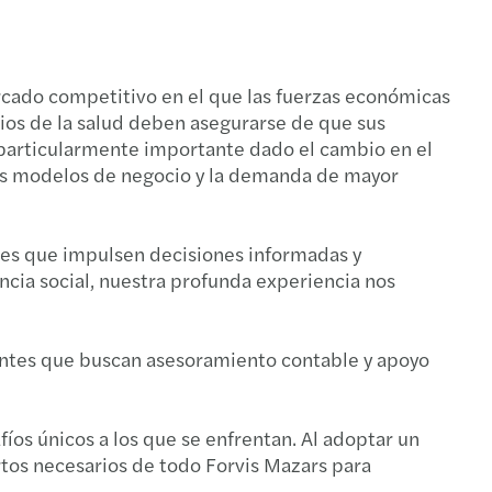
stos nacionales y domésticos
sitos de la Contabilidad Electrónica 2019
l compliance
presión 3D, 40% de un avión
ercado competitivo en el que las fuerzas económicas
icios de la salud deben asegurarse de que sus
ción de pagos al extranjero
s particularmente importante dado el cambio en el
evos modelos de negocio y la demanda de mayor
nes, adquisiciones y valuación: deal breakers
ulo 76-A Ley ISR
nes que impulsen decisiones informadas y
ncia social, nuestra profunda experiencia nos
ín de Seguros
o SAS 70
ientes que buscan asesoramiento contable y apoyo
íos únicos a los que se enfrentan. Al adoptar un
tos necesarios de todo Forvis Mazars para