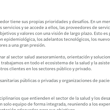
Impue
Requi
Globa
La im
veedor tiene sus propias prioridades y desafíos. En un m
s servicios y se accede a ellos, las proveedores de serv
Deduc
jetivos y valores con una visión de largo plazo. Esto e
ción epidemiológica, los adelantos tecnológicos, los nu
Fusio
res a una gran presión.
Artíc
r al sector salud asesoramiento, orientación y solucio
trabajamos en todo el ecosistema de la salud y la asiste
Bolet
ros clientes en los sectores público y privado.
Nuev
 sanitarias públicas o privadas y organizaciones de pac
linarios que entienden el sector de la salud y los desaf
 solo equipo de forma integrada, reuniendo a los exper
entación adecuados para sus objetivos.