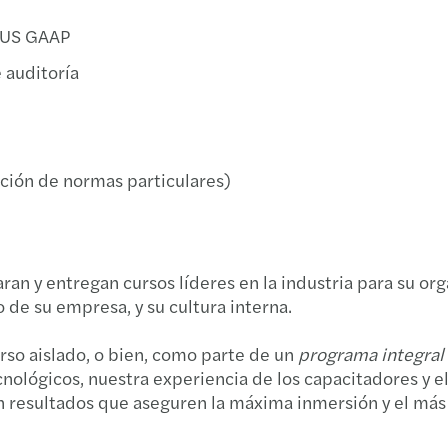
Impue
Requi
, US GAAP
 auditoría
Globa
La im
Deduc
Fusio
ción de normas particulares)
Artíc
Bolet
ran y entregan cursos líderes en la industria para su o
o de su empresa, y su cultura interna.
Nuev
rso aislado, o bien, como parte de un
programa integral
nológicos, nuestra experiencia de los capacitadores y e
on resultados que aseguren la máxima inmersión y el más