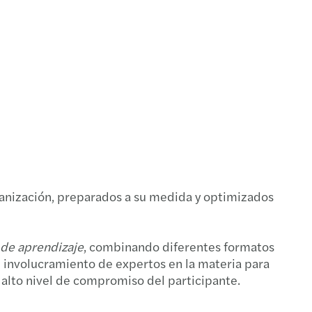
stos nacionales y domésticos
sitos de la Contabilidad Electrónica 2019
l compliance
presión 3D, 40% de un avión
ción de pagos al extranjero
nes, adquisiciones y valuación: deal breakers
ulo 76-A Ley ISR
ín de Seguros
rganización, preparados a su medida y optimizados
o SAS 70
 de aprendizaje
, combinando diferentes formatos
l involucramiento de expertos en la materia para
 alto nivel de compromiso del participante.