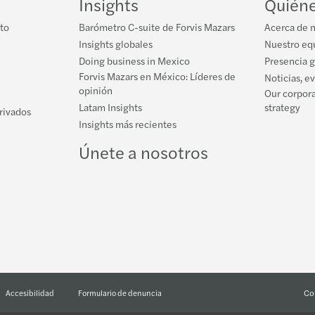
Insights
Quién
to
Barómetro C-suite de Forvis Mazars
Acerca de 
Insights globales
Nuestro equ
Doing business in Mexico
Presencia 
Forvis Mazars en México: Líderes de
Noticias, e
opinión
Our corpora
Latam Insights
strategy
privados
Insights más recientes
Únete a nosotros
Co
Accesibilidad
Formulario de denuncia