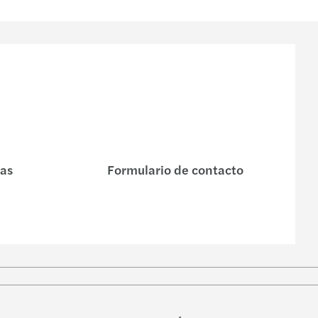
nas
Formulario de contacto
w
ube