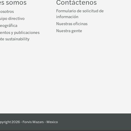
es somos
Contáctenos
Formulario de solicitud de
nosotros
información
ipo directivo
Nuestras oficinas
geográfica
Nuestra gente
ventos y publicaciones
te sustainability
pyright 2026 - Forvis Mazars - Mexico