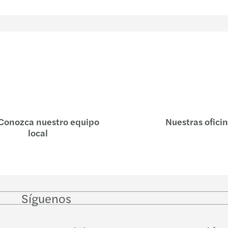
Conozca nuestro equipo
Nuestras ofici
local
Síguenos
Follow
Follow
Follow on
Follow on
Follo
on
on
Instagram
Facebook
on
LinkedIn
Twitter
YouT