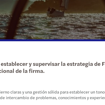
Insights más recientes
Sector público y social
Sostenibilidad
Sopor
Estru
Punto
Una g
San L
Bienes raíces
Impuestos
Movil
Impue
The r
Toluc
Tecnología, medios y
Impue
Funda
Cumpl
telecomunicaciones
Impue
Cumpl
Carve
Impue
Actua
El fu
establecer y supervisar la estrategia de 
Resolu
Más v
La re
ional de la firma.
Preci
Finan
Reinv
Asesor
Buzó
Smart
no claras y una gestión sólida para establecer un tono 
de intercambio de problemas, conocimientos y experienci
Cumpl
Discr