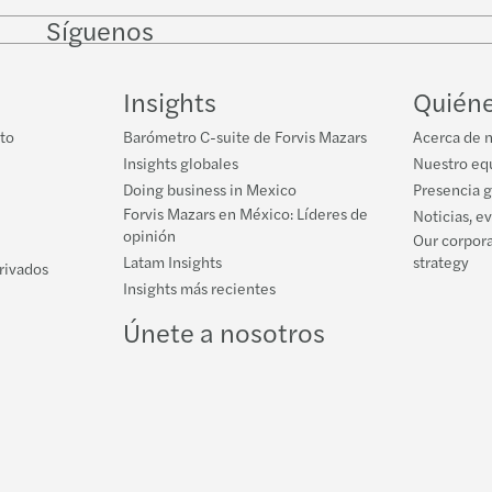
Síguenos
Follow
Follow
Follow on
Follow on
Follo
on
on
Instagram
Facebook
on
LinkedIn
Twitter
YouT
Insights
Quién
to
Barómetro C-suite de Forvis Mazars
Acerca de 
Insights globales
Nuestro equ
Doing business in Mexico
Presencia 
Forvis Mazars en México: Líderes de
Noticias, e
opinión
Our corpora
Latam Insights
strategy
privados
Insights más recientes
Únete a nosotros