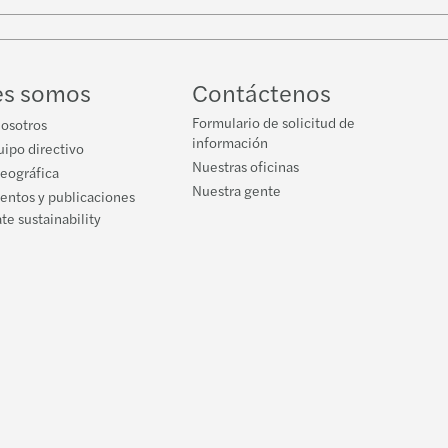
w
ube
es somos
Contáctenos
Formulario de solicitud de
nosotros
información
ipo directivo
Nuestras oficinas
geográfica
Nuestra gente
ventos y publicaciones
te sustainability