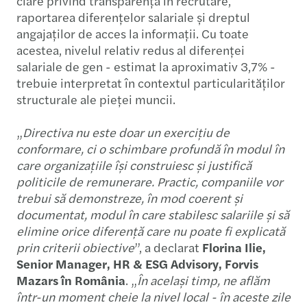
clare privind transparența în recrutare,
raportarea diferențelor salariale și dreptul
angajaților de acces la informații. Cu toate
acestea, nivelul relativ redus al diferenței
salariale de gen - estimat la aproximativ 3,7% -
trebuie interpretat în contextul particularităților
structurale ale pieței muncii.
„
Directiva nu este doar un exercițiu de
conformare, ci o schimbare profundă în modul în
care organizațiile își construiesc și justifică
politicile de remunerare. Practic, companiile vor
trebui să demonstreze, în mod coerent și
documentat, modul în care stabilesc salariile și să
elimine orice diferență care nu poate fi explicată
prin criterii obiective
”, a declarat
Florina Ilie,
Senior Manager, HR & ESG Advisory, Forvis
Mazars în România
. „
În același timp, ne aflăm
într-un moment cheie la nivel local - în aceste zile