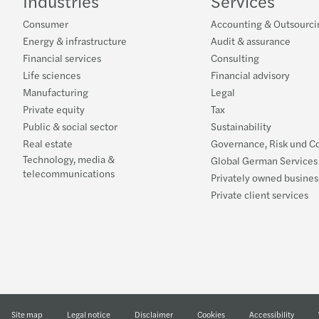
Industries
Services
Consumer
Accounting & Outsourci
Energy & infrastructure
Audit & assurance
Financial services
Consulting
Life sciences
Financial advisory
Manufacturing
Legal
Private equity
Tax
Public & social sector
Sustainability
Real estate
Governance, Risk und C
Technology, media &
Global German Services
telecommunications
Privately owned busines
Private client services
Site map
Legal notice
Disclaimer
Cookies
Accessibility