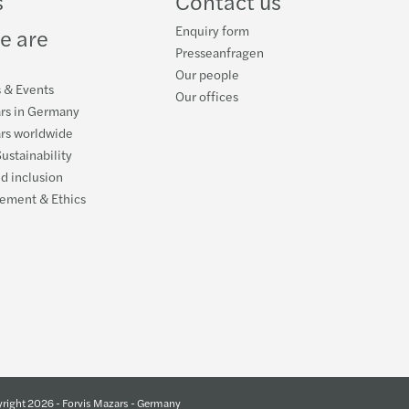
s
Contact us
Enquiry form
e are
Presseanfragen
Our people
s & Events
Our offices
ars in Germany
ars worldwide
ustainability
nd inclusion
ement & Ethics
right 2026 - Forvis Mazars - Germany