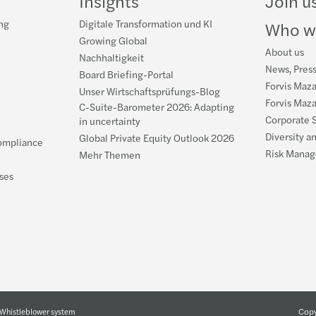
Insights
Join u
ng
Digitale Transformation und KI
Who w
Growing Global
About us
Nachhaltigkeit
News, Pres
Board Briefing-Portal
Forvis Maz
Unser Wirtschaftsprüfungs-Blog
Forvis Maz
C-Suite-Barometer 2026: Adapting
Corporate S
in uncertainty
Diversity a
Global Private Equity Outlook 2026
ompliance
Risk Manag
Mehr Themen
ses
Copy
Whistleblower system