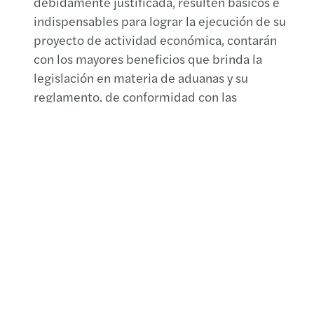
debidamente justificada, resulten básicos e
indispensables para lograr la ejecución de su
proyecto de actividad económica, contarán
con los mayores beneficios que brinda la
legislación en materia de aduanas y su
reglamento, de conformidad con las
providencias que dicte la administración
tributaria nacional (SENIAT).
Las mercancías que procedan de las ZEE, así
como los bienes, sus partes y accesorios
provenientes del exterior, que sean internados
al territorio nacional para el consumo nacional,
estarán sometidos al régimen jurídico
aduanero comprendido en el régimen tarifario
y legal que esté vigente para la fecha de su
manifestación de voluntad o declaración de
aduanas, todo esto conforme al destino