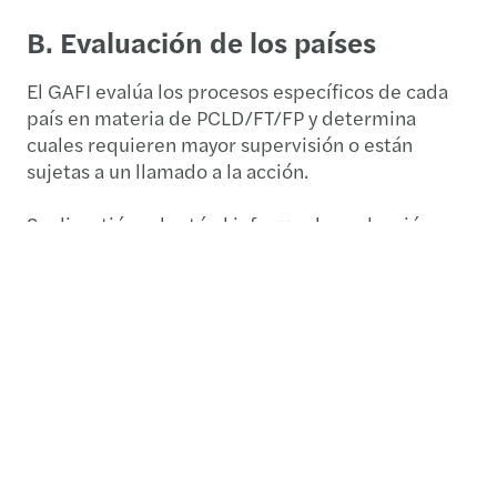
B. Evaluación de los países
El GAFI evalúa los procesos específicos de cada
país en materia de PCLD/FT/FP y determina
cuales requieren mayor supervisión o están
sujetas a un llamado a la acción.
Se discutió y adoptó el informe de evaluación
mutua de Indonesia, observador del GAFI desde
junio de 2018, y Qatar. Ambos informes se
estiman publicar en mayo de 2023.
En esta oportunidad, ingresa a la lista de
jurisdicciones bajo mayor vigilancia: Nigeria y
Sudáfrica y, considerando sus avances, se retira a
Camboya y Marruecos.