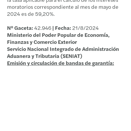
moratorios correspondiente al mes de mayo de
2024 es de 59,20%.
N° Gaceta:
42.946
| Fecha:
21/8/2024
Ministerio del Poder Popular de Economía,
Finanzas y Comercio Exterior
Servicio Nacional Integrado de Administración
Aduanera y Tributaria (SENIAT)
Emisión y circulación de bandas de garantía:
Providencia mediante la cual se legaliza la
emisión y circulación de bandas de garantía para
Licores, en las cantidades que en ella se indican.
Designaciones varias
N° Gaceta:
42.936
| Fecha:
7/8/2024
Ministerio del Poder Popular para la Ciencia y
Tecnología