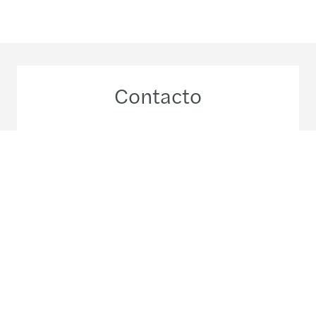
Contacto
+58 (212) 9510911
Conozca nuestro equipo local
Nuestras oficinas